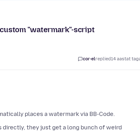
n custom "watermark"-script
cor-el
replied
14 aastat tag
directly, they just get a long bunch of weird