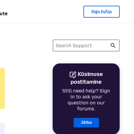
Sign In/Up
ute
Küsimuse
postitamine
Still need help? Sign
in to ask your
question on our
forums.
Jätka