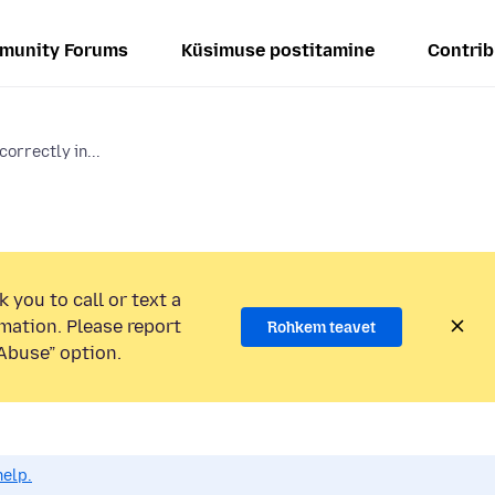
munity Forums
Küsimuse postitamine
Contrib
orrectly in...
 you to call or text a
mation. Please report
Rohkem teavet
Abuse” option.
help.