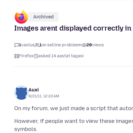
Archived
Images arent displayed correctly i
1
vastus
1
on selline probleem
20
views
Firefox
asked 14 aastat tagasi
Auxi
8/21/11, 12:22 AM
However, if people want to view these images 
symbols.