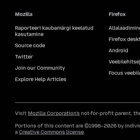
Mozilla
Firefox
Raporteeri kaubamärgi keelatud
Allalaadimin
kasutamine
Firefox desk
Source code
Android
Twitter
Veebilehitsej
Join our Community
Focus veebil
Explore Help Articles
Visit
Mozilla Corporation's
not-for-profit parent, t
Portions of this content are ©1998–2026 by individ
a
Creative Commons license
.