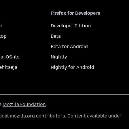
Firefox for Developers
e
Developer Edition
top
Beta
Beta for Android
a iOS-ile
Nightly
ehitseja
Nightly for Android
he
Mozilla Foundation
.
ual mozilla.org contributors. Content available under