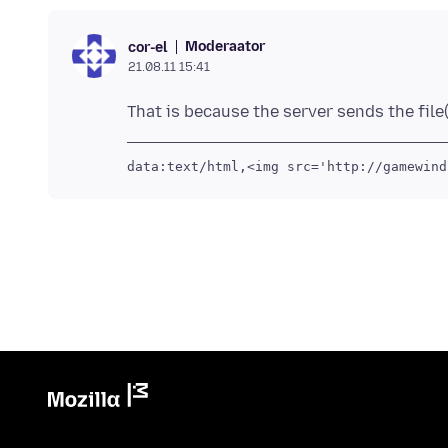
Moderaator
cor-el
21.08.11 15:41
data:text/html,<img src='http://gamewind