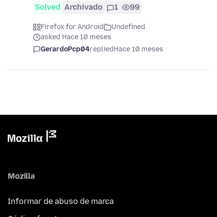
Solved
Archivado
1
99
Firefox for Android
Undefined
asked Hace 10 meses
GerardoPcp04
replied
Hace 10 meses
Mozilla
Informar de abuso de marca