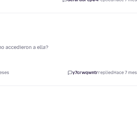
o accedieron a ella?
eses
y7crwqwntr
replied
Hace 7 me