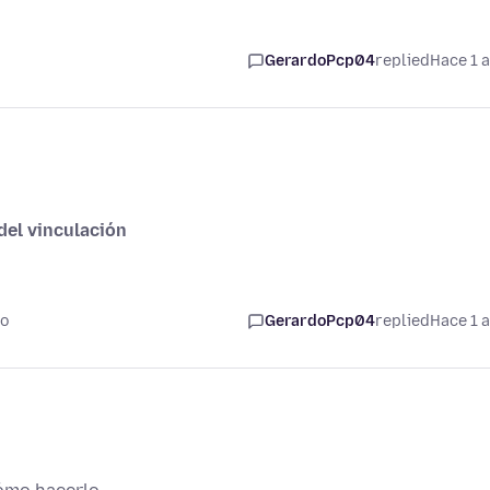
GerardoPcp04
replied
Hace 1 
del vinculación
ño
GerardoPcp04
replied
Hace 1 