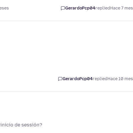
eses
GerardoPcp04
replied
Hace 7 me
GerardoPcp04
replied
Hace 10 me
inicio de sessión?