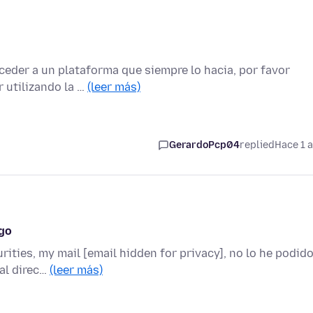
ceder a un plataforma que siempre lo hacia, por favor
 utilizando la …
(leer más)
GerardoPcp04
replied
Hace 1 
sgo
rities, my mail [email hidden for privacy], no lo he podid
 al direc…
(leer más)