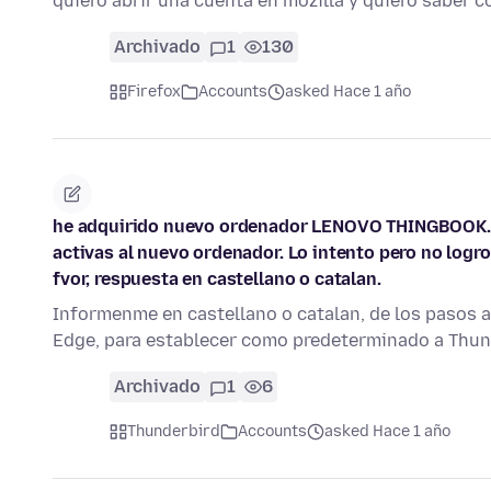
quiero abrir una cuenta en mozilla y quiero saber 
Archivado
1
130
Firefox
Accounts
asked Hace 1 año
he adquirido nuevo ordenador LENOVO THINGBOOK. D
activas al nuevo ordenador. Lo intento pero no logr
fvor, respuesta en castellano o catalan.
Informenme en castellano o catalan, de los pasos 
Edge, para establecer como predeterminado a Thun
Archivado
1
6
Thunderbird
Accounts
asked Hace 1 año