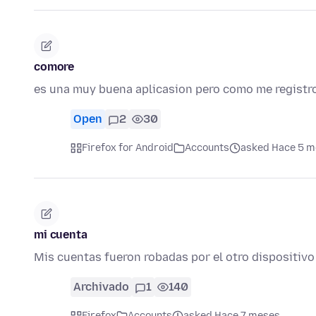
comore
es una muy buena aplicasion pero como me registro
Open
2
30
Firefox for Android
Accounts
asked Hace 5 
mi cuenta
Mis cuentas fueron robadas por el otro dispositiv
Archivado
1
140
Firefox
Accounts
asked Hace 7 meses