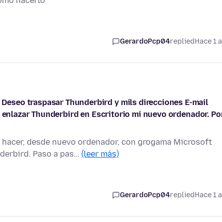
cómo hacerlo
GerardoPcp04
replied
Hace 1 
eseo traspasar Thunderbird y mils direcciones E-mail
o enlazar Thunderbird en Escritorio mi nuevo ordenador. Po
a hacer, desde nuevo ordenador, con grogama Microsoft
derbird. Paso a pas…
(leer más)
GerardoPcp04
replied
Hace 1 