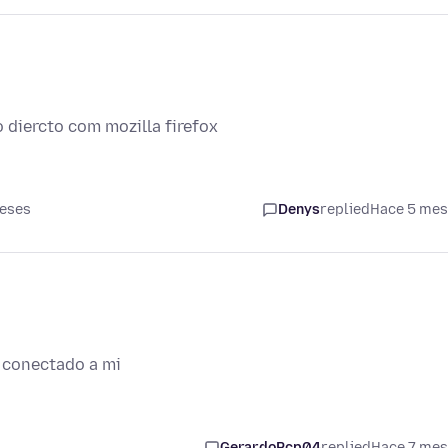
 diercto com mozilla firefox
meses
Denys
replied
Hace 5 me
o conectado a mi
GerardoPcp04
replied
Hace 7 me