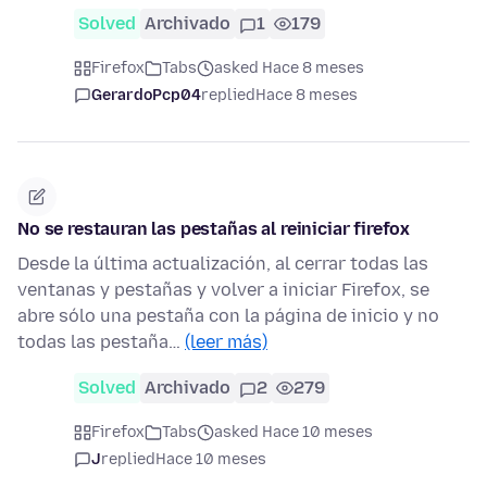
Solved
Archivado
1
179
Firefox
Tabs
asked Hace 8 meses
GerardoPcp04
replied
Hace 8 meses
No se restauran las pestañas al reiniciar firefox
Desde la última actualización, al cerrar todas las
ventanas y pestañas y volver a iniciar Firefox, se
abre sólo una pestaña con la página de inicio y no
todas las pestaña…
(leer más)
Solved
Archivado
2
279
Firefox
Tabs
asked Hace 10 meses
J
replied
Hace 10 meses