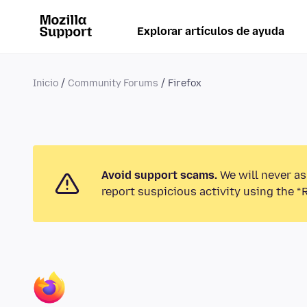
Explorar artículos de ayuda
Inicio
Community Forums
Firefox
Avoid support scams.
We will never as
report suspicious activity using the “