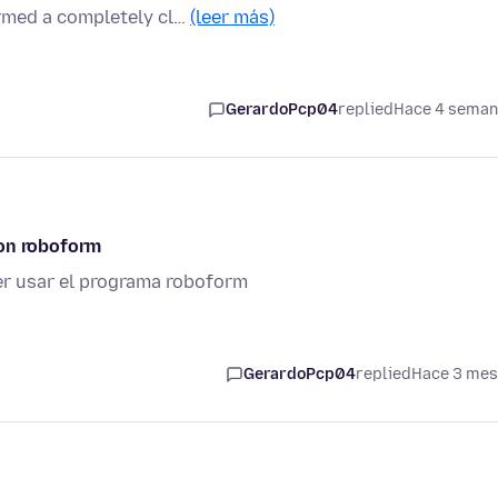
ormed a completely cl…
(leer más)
GerardoPcp04
replied
Hace 4 sema
ion roboform
er usar el programa roboform
GerardoPcp04
replied
Hace 3 me