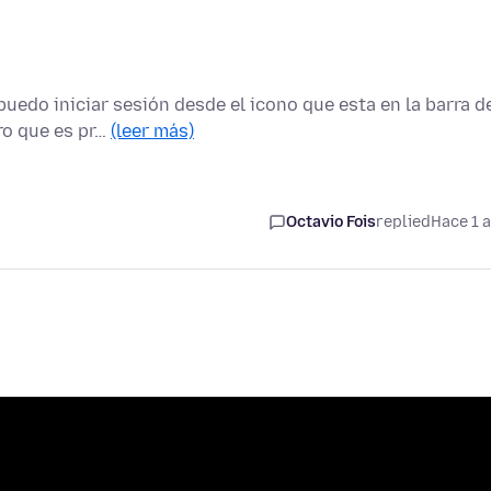
uedo iniciar sesión desde el icono que esta en la barra d
ro que es pr…
(leer más)
Octavio Fois
replied
Hace 1 