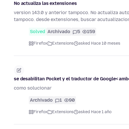
No actualiza las extensiones
version 143.0 y anterior tampoco. No actualiza au
tampoco. desde extensiones, buscar acutualizacio
Solved
Archivado
5
159
Firefox
Extensions
asked Hace 10 meses
se desabilitan Pocket y el traductor de Google< am
como solucionar
Archivado
1
90
Firefox
Extensions
asked Hace 1 año