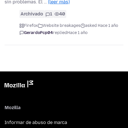
sin problemas. El …
(leer más)
Archivado
1
40
Firefox
Website breakages
asked Hace 1 año
GerardoPcp04
replied
Hace 1 año
Mozilla
Informar de abuso de marca