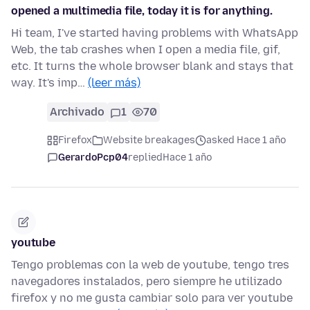
opened a multimedia file, today it is for anything.
Hi team, I've started having problems with WhatsApp
Web, the tab crashes when I open a media file, gif,
etc. It turns the whole browser blank and stays that
way. It's imp…
(leer más)
Archivado
1
70
Firefox
Website breakages
asked Hace 1 año
GerardoPcp04
replied
Hace 1 año
youtube
Tengo problemas con la web de youtube, tengo tres
navegadores instalados, pero siempre he utilizado
firefox y no me gusta cambiar solo para ver youtube