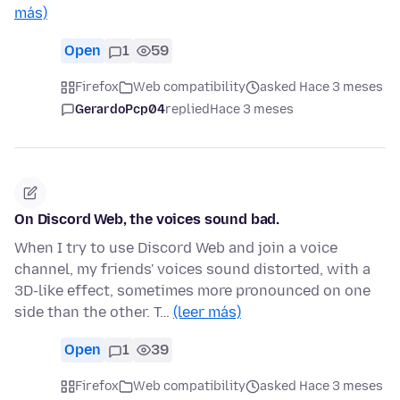
más)
Open
1
59
Firefox
Web compatibility
asked Hace 3 meses
GerardoPcp04
replied
Hace 3 meses
On Discord Web, the voices sound bad.
When I try to use Discord Web and join a voice
channel, my friends' voices sound distorted, with a
3D-like effect, sometimes more pronounced on one
side than the other. T…
(leer más)
Open
1
39
Firefox
Web compatibility
asked Hace 3 meses