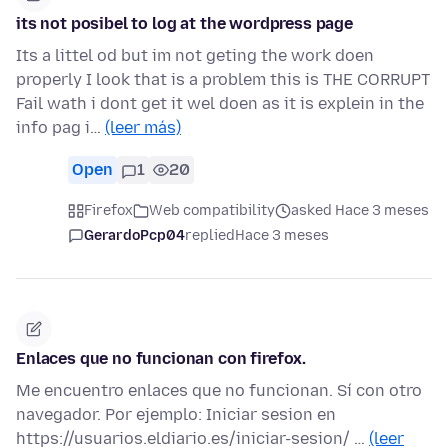
its not posibel to log at the wordpress page
Its a littel od but im not geting the work doen
properly I look that is a problem this is THE CORRUPT
Fail wath i dont get it wel doen as it is explein in the
info pag i…
(leer más)
Open
1
20
Firefox
Web compatibility
asked Hace 3 meses
GerardoPcp04
replied
Hace 3 meses
Enlaces que no funcionan con firefox.
Me encuentro enlaces que no funcionan. Sí con otro
navegador. Por ejemplo: Iniciar sesion en
https://usuarios.eldiario.es/iniciar-sesion/ …
(leer