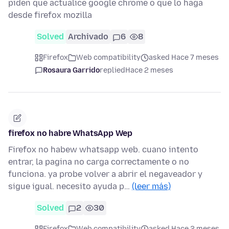
piden que actualice google chrome o que lo haga
desde firefox mozilla
Solved
Archivado
6
8
Firefox
Web compatibility
asked Hace 7 meses
Rosaura Garrido
replied
Hace 2 meses
firefox no habre WhatsApp Wep
Firefox no habew whatsapp web. cuano intento
entrar, la pagina no carga correctamente o no
funciona. ya probe volver a abrir el negaveador y
sigue igual. necesito ayuda p…
(leer más)
Solved
2
30
Firefox
Web compatibility
asked Hace 2 meses