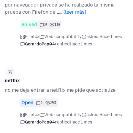
por navegador privada se ha realizado la misma
prueba con Firefox de L…
(leer más)
Solved
2
10
Firefox
Web compatibility
asked Hace 1 mes
GerardoPcp04
replied
Hace 1 mes
netflix
no me deja entrar a netflix me pide que actialize
Open
1
20
Firefox
Web compatibility
asked Hace 1 mes
GerardoPcp04
replied
Hace 1 mes