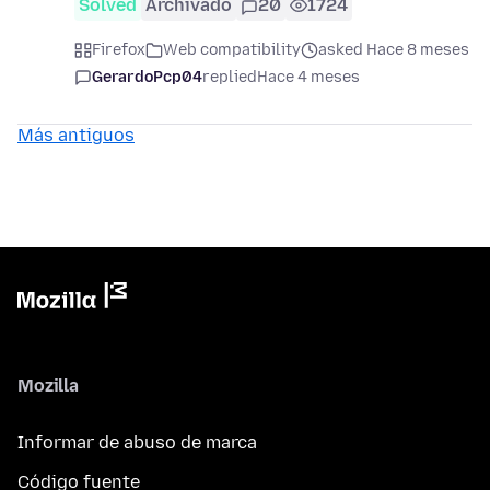
Solved
Archivado
20
1724
Firefox
Web compatibility
asked Hace 8 meses
GerardoPcp04
replied
Hace 4 meses
Más antiguos
Mozilla
Informar de abuso de marca
Código fuente