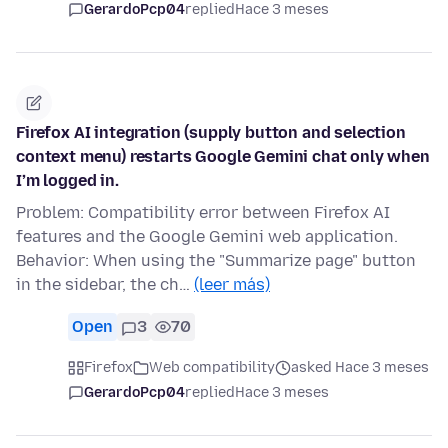
GerardoPcp04
replied
Hace 3 meses
Firefox AI integration (supply button and selection
context menu) restarts Google Gemini chat only when
I’m logged in.
Problem: Compatibility error between Firefox AI
features and the Google Gemini web application.
Behavior: When using the "Summarize page" button
in the sidebar, the ch…
(leer más)
Open
3
70
Firefox
Web compatibility
asked Hace 3 meses
GerardoPcp04
replied
Hace 3 meses