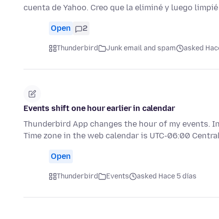
cuenta de Yahoo. Creo que la eliminé y luego limpié
Open
2
Thunderbird
Junk email and spam
asked Hace
Events shift one hour earlier in calendar
Thunderbird App changes the hour of my events. In 
Time zone in the web calendar is UTC-06:00 Centr
Open
Thunderbird
Events
asked Hace 5 días