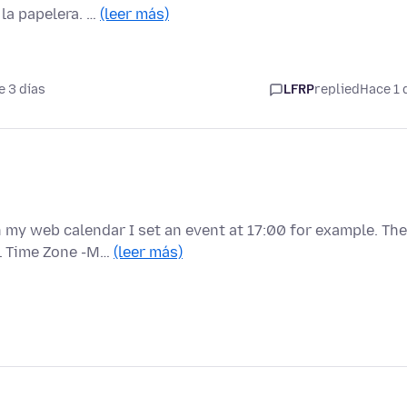
 la papelera. …
(leer más)
 3 días
LFRP
replied
Hace 1 
my web calendar I set an event at 17:00 for example. The
al Time Zone -M…
(leer más)