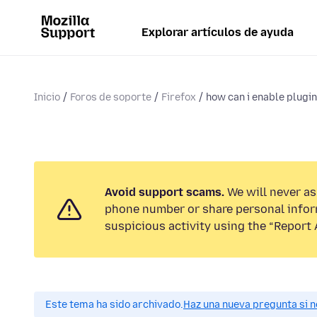
Explorar artículos de ayuda
Inicio
Foros de soporte
Firefox
how can i enable plugi
Avoid support scams.
We will never ask
phone number or share personal infor
suspicious activity using the “Report 
Este tema ha sido archivado.
Haz una nueva pregunta si n