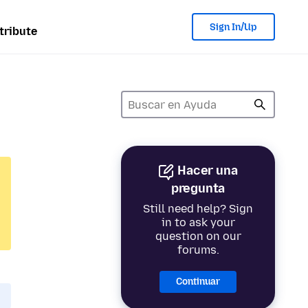
Sign In/Up
tribute
Hacer una
pregunta
Still need help? Sign
in to ask your
question on our
forums.
Continuar