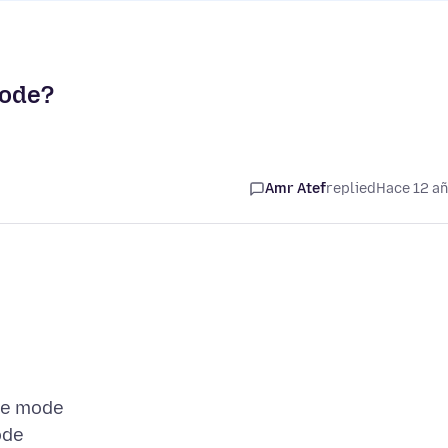
Mode?
Amr Atef
replied
Hace 12 a
ate mode
ode