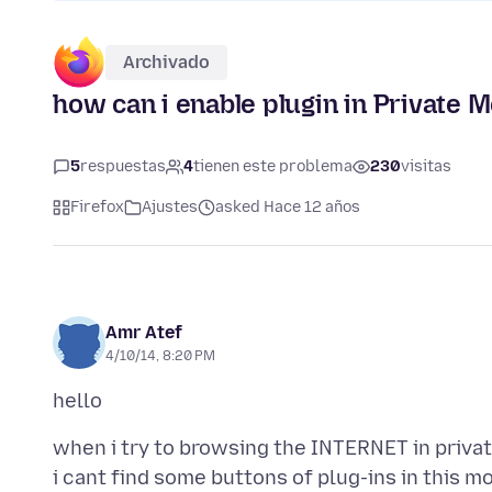
Archivado
how can i enable plugin in Private 
5
respuestas
4
tienen este problema
230
visitas
Firefox
Ajustes
asked Hace 12 años
Amr Atef
4/10/14, 8:20 PM
when i try to browsing the INTERNET in priv
i cant find some buttons of plug-ins in this m