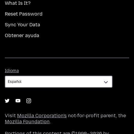
What Is It?
Reset Password
Sync Your Data
Obtener ayuda
Idioma
Idioma
Visit
Mozilla Corporation's
not-for-profit parent, the
Mozilla Foundation
.
Portions of this content are ©1998–2026 by