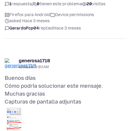
1
respuesta
0
tienen este problema
20
visitas
Firefox para Android
Device permissions
asked Hace 3 meses
GerardoPcp04
replied
Hace 3 meses
generosa1718
4/30/26, 9:03 AM
Buenos días
Cómo podría solucionar este mensaje.
Capturas de pantalla adjuntas