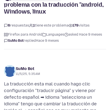
problema con la traducción "android,
Windows, linux
6
respuestas
1
tiene este problema
179
visitas
Firefox para Android
Languages
asked Hace 9 meses
SuMo Bot
replied
Hace 9 meses
SuMo Bot
11/5/25, 5:35 AM
La traducción esta mal cuando hago clic
configuración "traducir página" y viene por
defecto español ➡ idioma "selecciona un
idioma" tengo que cambiar la traducción de