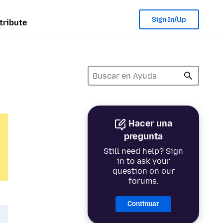
Sign In/Up
tribute
Hacer una
pregunta
Still need help? Sign
in to ask your
question on our
forums.
Continuar