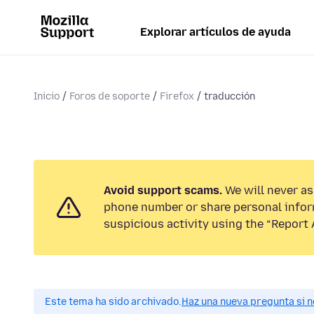
Explorar artículos de ayuda
Inicio
Foros de soporte
Firefox
traducción
Avoid support scams.
We will never ask
phone number or share personal infor
suspicious activity using the “Report 
Este tema ha sido archivado.
Haz una nueva pregunta si n