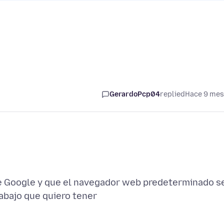
GerardoPcp04
replied
Hace 9 me
de Google y que el navegador web predeterminado s