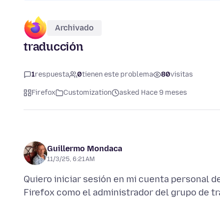
Archivado
traducción
1
respuesta
0
tienen este problema
80
visitas
Firefox
Customization
asked Hace 9 meses
Guillermo Mondaca
11/3/25, 6:21 AM
Quiero iniciar sesión en mi cuenta personal 