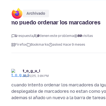
Archivado
no puedo ordenar los marcadores
1
respuesta
0
tienen este problema
80
visitas
Firefox
Bookmarks
asked Hace 9 meses
t_o_g_u_i
10/25/25, 3:04 PM
cuando intento ordenar los marcadores da igua
desplegable de marcadores no estan como yo 