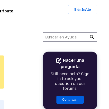
Sign In/Up
tribute
Hacer una
pregunta
Still need help? Sign
in to ask your
question on our
forums.
Continuar