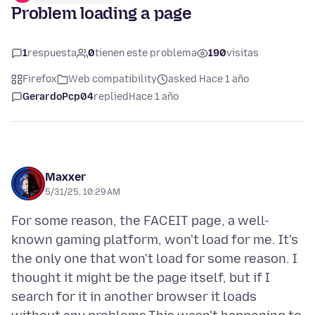
Problem loading a page
1
respuesta
0
tienen este problema
190
visitas
Firefox
Web compatibility
asked Hace 1 año
GerardoPcp04
replied
Hace 1 año
Maxxer
5/31/25, 10:29 AM
For some reason, the FACEIT page, a well-
known gaming platform, won't load for me. It's
the only one that won't load for some reason. I
thought it might be the page itself, but if I
search for it in another browser it loads