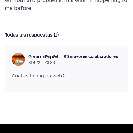
without any problems.This wasn't happening to
Todas las respuestas (1)
25 mayores colaboradores
GerardoPcp04
31/5/25, 23:30