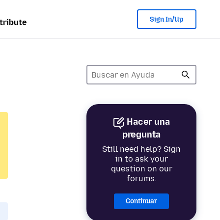
Sign In/Up
tribute
Hacer una
pregunta
Still need help? Sign
in to ask your
question on our
forums.
Continuar