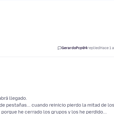
GerardoPcp04
replied
Hace 1 
abrá llegado.
 pestañas... cuando reinicio pierdo la mitad de lo
 porque he cerrado los grupos y los he perdido...