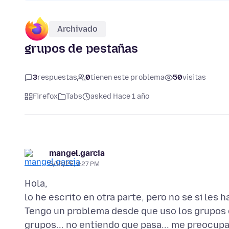
Archivado
grupos de pestañas
3
respuestas
0
tienen este problema
50
visitas
Firefox
Tabs
asked Hace 1 año
mangel.garcia
5/13/25, 1:27 PM
Hola,
lo he escrito en otra parte, pero no se si les h
Tengo un problema desde que uso los grupos de
grupos... no entiendo que pasa... me preocupa