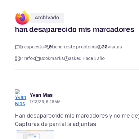
Archivado
han desaparecido mis marcadores
1
respuesta
0
tienen este problema
30
visitas
Firefox
Bookmarks
asked Hace 1 año
Yvan Mas
1/13/25, 6:46 AM
Capturas de pantalla adjuntas