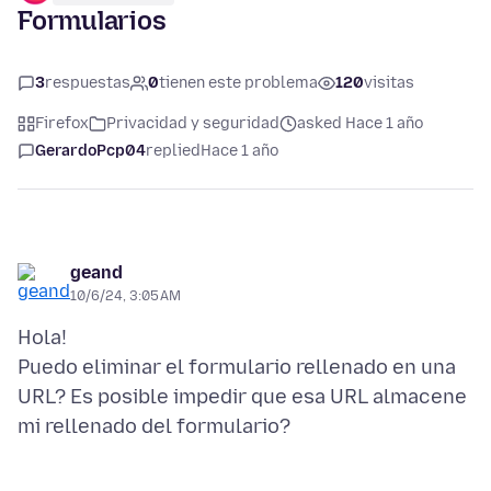
Formularios
3
respuestas
0
tienen este problema
120
visitas
Firefox
Privacidad y seguridad
asked Hace 1 año
GerardoPcp04
replied
Hace 1 año
geand
10/6/24, 3:05 AM
Hola!
Puedo eliminar el formulario rellenado en una
URL? Es posible impedir que esa URL almacene