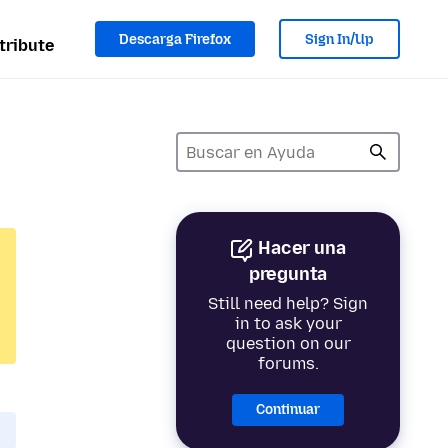
Descarga Firefox
Sign In/Up
tribute
Hacer una
pregunta
Still need help? Sign
in to ask your
question on our
forums.
Continuar