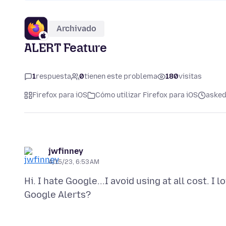
Archivado
ALERT Feature
1
respuesta
0
tienen este problema
180
visitas
Firefox para iOS
Cómo utilizar Firefox para iOS
asked
jwfinney
4/15/23, 6:53 AM
Hi. I hate Google...I avoid using at all cost. I 