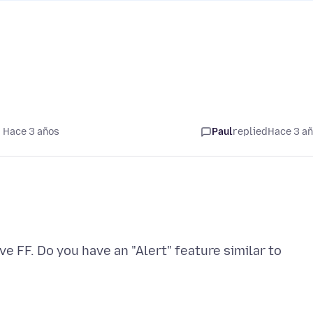
 Hace 3 años
Paul
replied
Hace 3 a
love FF. Do you have an "Alert" feature similar to