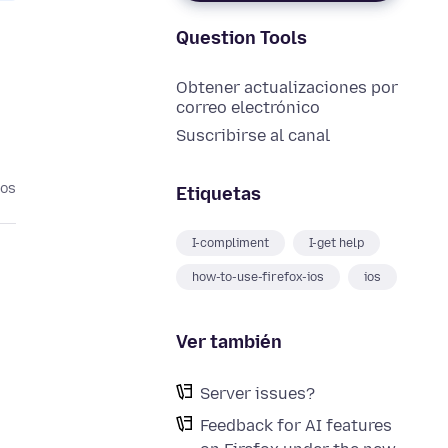
Question Tools
Obtener actualizaciones por
correo electrónico
Suscribirse al canal
ños
Etiquetas
I-compliment
I-get help
how-to-use-firefox-ios
ios
Ver también
Server issues?
Feedback for AI features