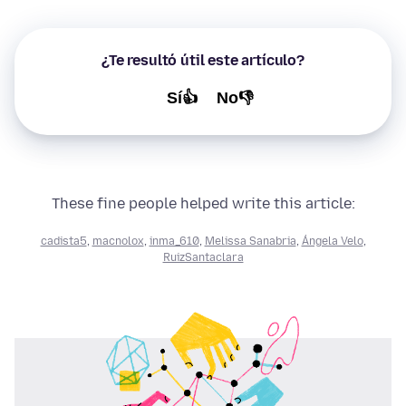
¿Te resultó útil este artículo?
Sí👍
No👎
These fine people helped write this article:
cadista5
,
macnolox
,
inma_610
,
Melissa Sanabria
,
Ángela Velo
,
RuizSantaclara