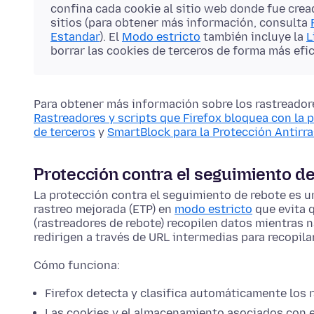
confina cada cookie al sitio web donde fue cread
sitios (para obtener más información, consulta
Estandar
). El
Modo estricto
también incluye la
L
borrar las cookies de terceros de forma más efic
Para obtener más información sobre los rastreadore
Rastreadores y scripts que Firefox bloquea con la 
de terceros
y
SmartBlock para la Protección Antirr
Protección contra el seguimiento d
La protección contra el seguimiento de rebote es un
rastreo mejorada (ETP) en
modo estricto
que evita q
(rastreadores de rebote) recopilen datos mientras 
redirigen a través de URL intermedias para recopil
Cómo funciona:
Firefox detecta y clasifica automáticamente los 
Las cookies y el almacenamiento asociados con e