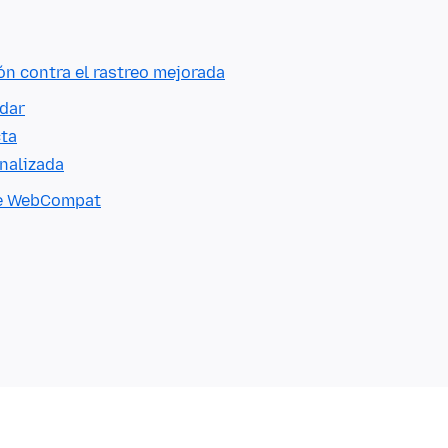
ón contra el rastreo mejorada
ndar
cta
nalizada
 de WebCompat