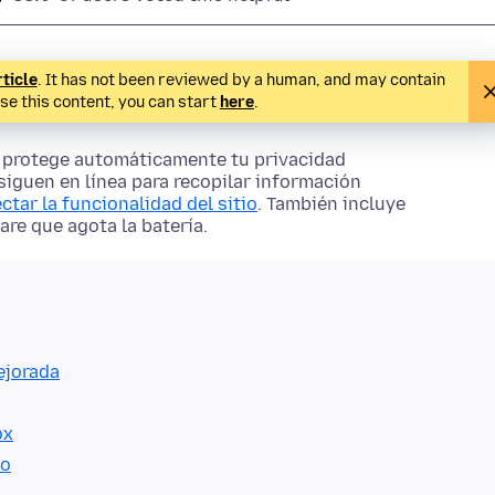
rticle
. It has not been reviewed by a human, and may contain
ise this content, you can start
here
.
ox protege automáticamente tu privacidad
siguen en línea para recopilar información
ectar la funcionalidad del sitio
. También incluye
re que agota la batería.
ejorada
ox
io