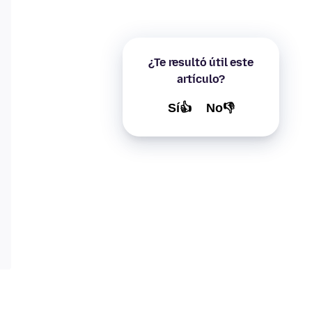
¿Te resultó útil este
artículo?
Sí👍
No👎