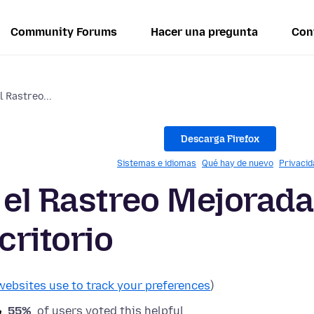
Community Forums
Hacer una pregunta
Con
l Rastreo...
Descarga Firefox
Sistemas e idiomas
Qué hay de nuevo
Privacid
 el Rastreo Mejorada
critorio
websites use to track your preferences
)
55%
of users voted this helpful