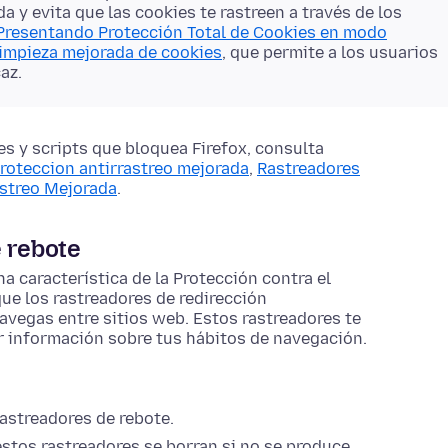
a y evita que las cookies te rastreen a través de los
Presentando Protección Total de Cookies en modo
impieza mejorada de cookies
, que permite a los usuarios
az.
s y scripts que bloquea Firefox, consulta
proteccion antirrastreo mejorada
,
Rastreadores
astreo Mejorada
.
e rebote
a característica de la Protección contra el
ue los rastreadores de redirección
navegas entre sitios web. Estos rastreadores te
ar información sobre tus hábitos de navegación.
rastreadores de rebote.
stos rastreadores se borran si no se produce