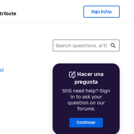
Sign In/Up
tribute
ad
Hacer una
pregunta
Still need help? Sign
in to ask your
question on our
forums.
Continuar