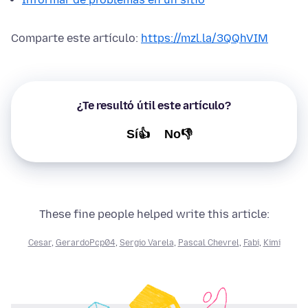
Comparte este artículo:
https://mzl.la/3QQhVIM
¿Te resultó útil este artículo?
Sí👍
No👎
These fine people helped write this article:
Cesar
,
GerardoPcp04
,
Sergio Varela
,
Pascal Chevrel
,
Fabi
,
Kimi