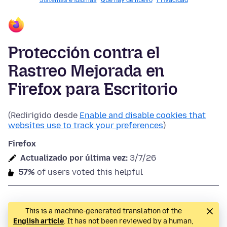
Sistemas e idiomas
Qué hay de nuevo
Privacidad
Protección contra el
Rastreo Mejorada en
Firefox para Escritorio
(Redirigido desde
Enable and disable cookies that
websites use to track your preferences
)
Firefox
Actualizado por última vez:
3/7/26
57%
of users voted this helpful
This is a machine-generated translation of the
English article
. It has not been reviewed by a human,