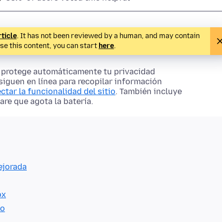
rticle
. It has not been reviewed by a human, and may contain
ise this content, you can start
here
.
ox protege automáticamente tu privacidad
siguen en línea para recopilar información
ectar la funcionalidad del sitio
. También incluye
re que agota la batería.
ejorada
ox
io