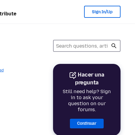
Sign In/Up
tribute
ad
Hacer una
pregunta
Still need help? Sign
in to ask your
question on our
forums.
Continuar