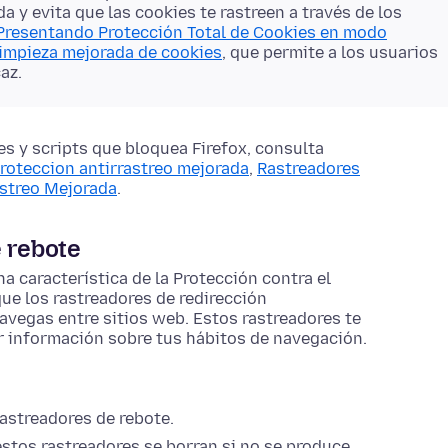
a y evita que las cookies te rastreen a través de los
Presentando Protección Total de Cookies en modo
impieza mejorada de cookies
, que permite a los usuarios
az.
s y scripts que bloquea Firefox, consulta
proteccion antirrastreo mejorada
,
Rastreadores
astreo Mejorada
.
e rebote
a característica de la Protección contra el
ue los rastreadores de redirección
navegas entre sitios web. Estos rastreadores te
ar información sobre tus hábitos de navegación.
rastreadores de rebote.
stos rastreadores se borran si no se produce