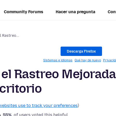
Community Forums
Hacer una pregunta
Con
l Rastreo...
Descarga Firefox
Sistemas e idiomas
Qué hay de nuevo
Privacid
 el Rastreo Mejorada
critorio
websites use to track your preferences
)
55%
of users voted this helpful