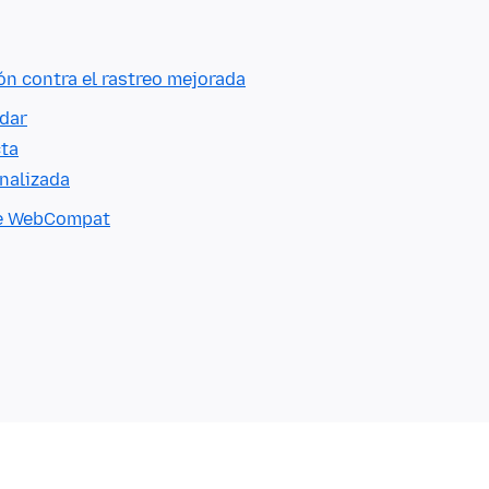
ón contra el rastreo mejorada
ndar
cta
nalizada
 de WebCompat