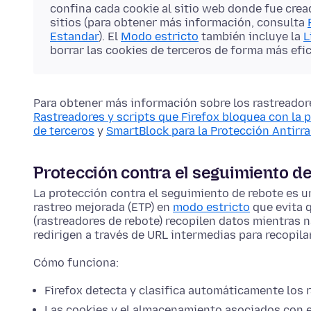
confina cada cookie al sitio web donde fue cread
sitios (para obtener más información, consulta
Estandar
). El
Modo estricto
también incluye la
L
borrar las cookies de terceros de forma más efic
Para obtener más información sobre los rastreadore
Rastreadores y scripts que Firefox bloquea con la 
de terceros
y
SmartBlock para la Protección Antirr
Protección contra el seguimiento d
La protección contra el seguimiento de rebote es un
rastreo mejorada (ETP) en
modo estricto
que evita q
(rastreadores de rebote) recopilen datos mientras 
redirigen a través de URL intermedias para recopil
Cómo funciona:
Firefox detecta y clasifica automáticamente los 
Las cookies y el almacenamiento asociados con e