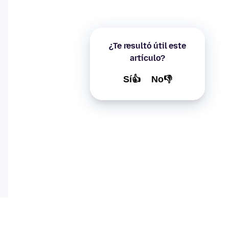
¿Te resultó útil este
artículo?
Sí👍
No👎