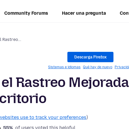
Community Forums
Hacer una pregunta
Con
l Rastreo...
Descarga Firefox
Sistemas e idiomas
Qué hay de nuevo
Privacid
 el Rastreo Mejorada
critorio
websites use to track your preferences
)
55%
of users voted this helpful