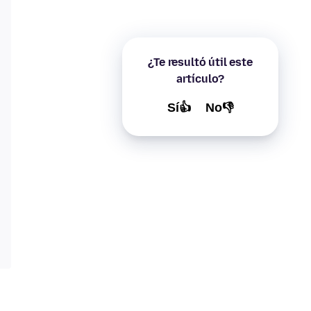
¿Te resultó útil este
artículo?
Sí👍
No👎