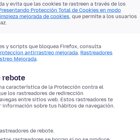
a y evita que las cookies te rastreen a través de los
Presentando Protección Total de Cookies en modo
impieza mejorada de cookies
, que permite a los usuarios
az.
s y scripts que bloquea Firefox, consulta
proteccion antirrastreo mejorada
,
Rastreadores
astreo Mejorada
.
e rebote
a característica de la Protección contra el
ue los rastreadores de redirección
navegas entre sitios web. Estos rastreadores te
ar información sobre tus hábitos de navegación.
rastreadores de rebote.
stos rastreadores se borran si no se produce