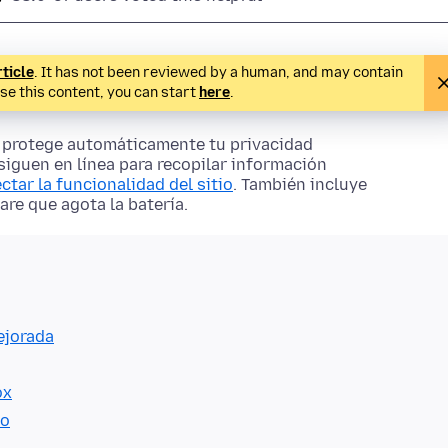
rticle
. It has not been reviewed by a human, and may contain
ise this content, you can start
here
.
ox protege automáticamente tu privacidad
siguen en línea para recopilar información
ectar la funcionalidad del sitio
. También incluye
re que agota la batería.
ejorada
ox
io