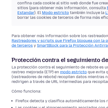
confina cada cookie al sitio web donde fue cread
sitios (para obtener más información, consulta
Estandar
). El
Modo estricto
también incluye la
L
borrar las cookies de terceros de forma más efic
Para obtener más información sobre los rastreadore
Rastreadores y scripts que Firefox bloquea con la 
de terceros
y
SmartBlock para la Protección Antirr
Protección contra el seguimiento d
La protección contra el seguimiento de rebote es un
rastreo mejorada (ETP) en
modo estricto
que evita q
(rastreadores de rebote) recopilen datos mientras 
redirigen a través de URL intermedias para recopil
Cómo funciona:
Firefox detecta y clasifica automáticamente los 
Las cookies y el almacenamiento asociados con e