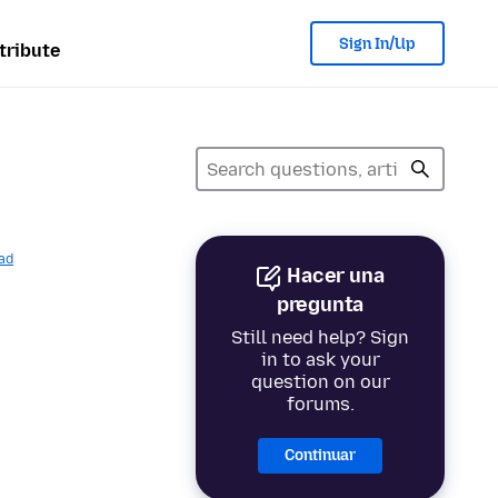
Sign In/Up
tribute
ad
Hacer una
pregunta
Still need help? Sign
in to ask your
question on our
forums.
Continuar