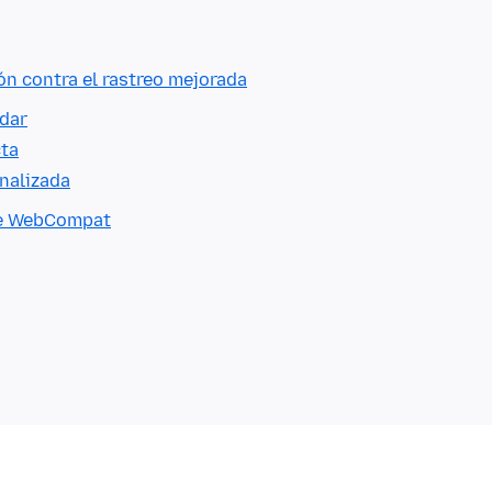
ón contra el rastreo mejorada
ndar
cta
nalizada
 de WebCompat