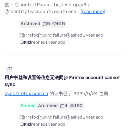
数： ①contextParam--fx_desktop_v3；
②identity.fxaccounts.oauth.ena…
(read more)
Archived
5
615
Firefox
Sync failure
asked 1 year ago
Kiki
replied
1 year ago
用户书签和设置等信息无法同步 Firefox account cannot
sync
sync.firefox.com.cn
的证书已于 2025/5/24 过期
Solved
Archived
4
190
Firefox
Sync failure
asked 1 year ago
Kiki
replied
1 year ago