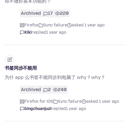
却不做好基本功能的？
Archived
17
220
Firefox
Sync failure
asked 1 year ago
Kiki
replied
1 year ago
书签同步不能用
为什 app 么书签不能同步到电脑了 why？why？
Archived
2
240
Firefox for iOS
Sync failure
asked 1 year ago
bingchuanjuzi
replied
1 year ago