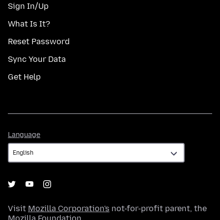
Sign In/Up
What Is It?
Reset Password
Sync Your Data
Get Help
Language
Language
Visit
Mozilla Corporation's
not-for-profit parent, the
Mozilla Foundation
.