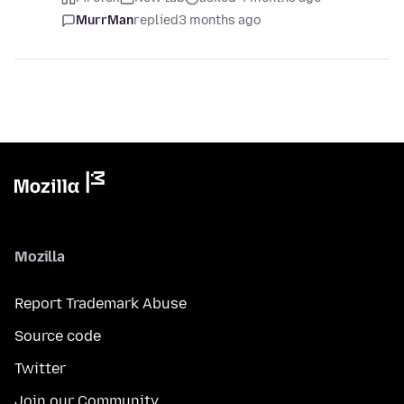
MurrMan
replied
3 months ago
Mozilla
Report Trademark Abuse
Source code
Twitter
Join our Community