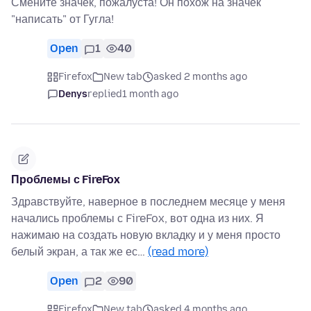
Смените значек, пожалуста! Он похож на значек
"написать" от Гугла!
Open
1
40
Firefox
New tab
asked 2 months ago
Denys
replied
1 month ago
Проблемы с FireFox
Здравствуйте, наверное в последнем месяце у меня
начались проблемы с FireFox, вот одна из них. Я
нажимаю на создать новую вкладку и у меня просто
белый экран, а так же ес…
(read more)
Open
2
90
Firefox
New tab
asked 4 months ago