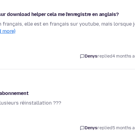
sur download helper cela me l'enregistre en anglais?
 français, elle est en français sur youtube, mais lorsque j
d more)
Denys
replied
4 months 
n abonnement
usieurs réinstallation ???
Denys
replied
5 months 