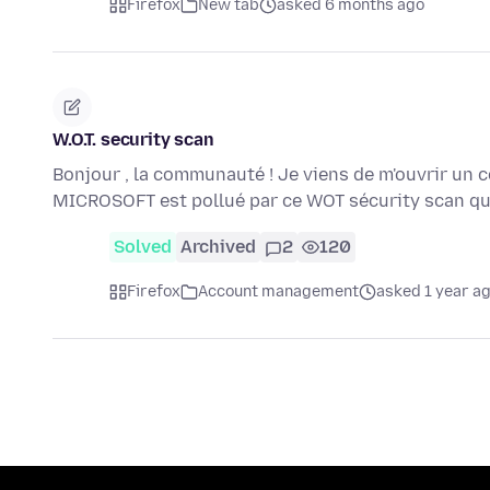
Firefox
New tab
asked 6 months ago
W.O.T. security scan
Bonjour , la communauté ! Je viens de m'ouvrir 
MICROSOFT est pollué par ce WOT sécurity scan qui 
Solved
Archived
2
120
Firefox
Account management
asked 1 year a