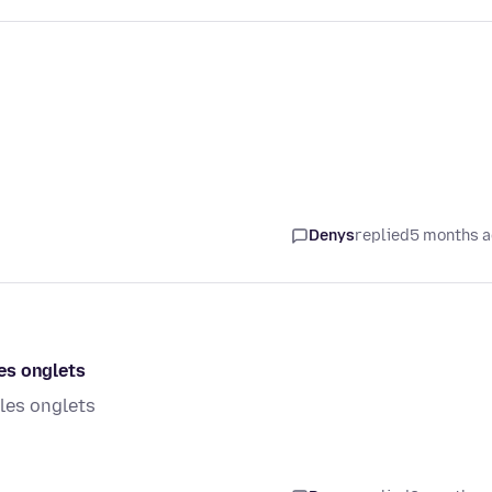
Denys
replied
5 months 
es onglets
les onglets