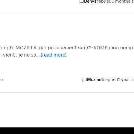
Denys
replied
6 months 
un compte MOZILLA ,car précisement sur CHROME mon comp
vient , je ne sa…
(read more)
go
Mozinet
replied
1 year 