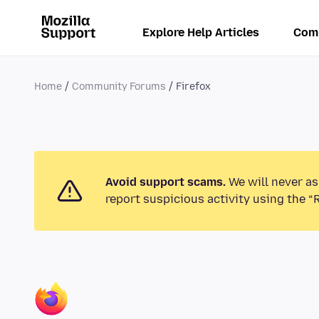
Explore Help Articles
Com
Home
Community Forums
Firefox
Avoid support scams.
We will never as
report suspicious activity using the “