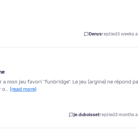
Denys
replied
3 weeks 
me
r a mon jeu favori "funbridge". Le jeu (argine) ne répond p
ur o…
(read more)
je.duboisset
replied
3 months 