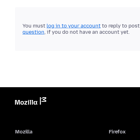
You must
log in to your account
to reply to pos
question
, if you do not have an account yet.
Mozilla
Firefox