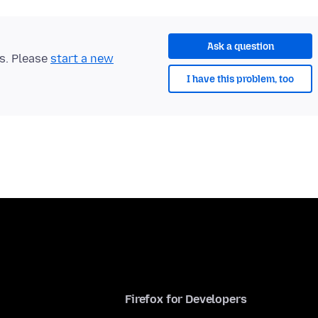
Ask a question
ts. Please
start a new
I have this problem, too
Firefox for Developers