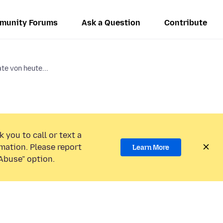
munity Forums
Ask a Question
Contribute
e von heute...
 you to call or text a
mation. Please report
Learn More
Abuse” option.