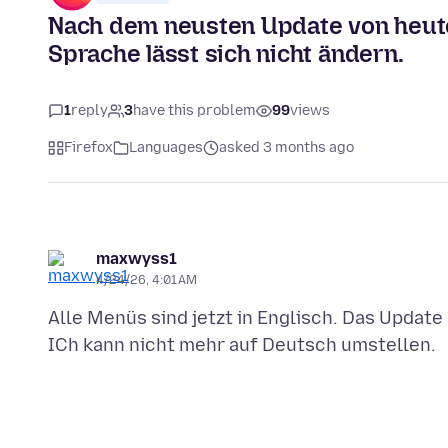
Nach dem neusten Update von heute 
Sprache lässt sich nicht ändern.
1
reply
3
have this problem
99
views
Firefox
Languages
asked 3 months ago
maxwyss1
4/24/26, 4:01 AM
Alle Menüs sind jetzt in Englisch. Das Update