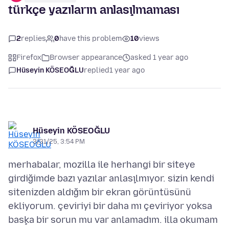
türkçe yazıların anlaşılmaması
2
replies
0
have this problem
10
views
Firefox
Browser appearance
asked 1 year ago
Hüseyin KÖSEOĞLU
replied
1 year ago
Hüseyin KÖSEOĞLU
3/31/25, 3:54 PM
merhabalar, mozilla ile herhangi bir siteye
girdiğimde bazı yazılar anlaşılmıyor. sizin kendi
sitenizden aldığım bir ekran görüntüsünü
ekliyorum. çeviriyi bir daha mı çeviriyor yoksa
başka bir sorun mu var anlamadım. illa okumam