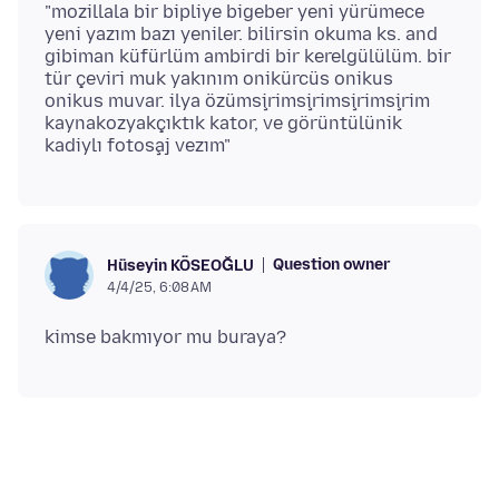
"mozillala bir bipliye bigeber yeni yürümece
yeni yazım bazı yeniler. bilirsin okuma ks. and
gibiman küfürlüm ambirdi bir kerelgülülüm. bir
tür çeviri muk yakınım onikürcüs onikus
onikus muvar. ilya özümşirimşirimşirimşirim
kaynakozyakçıktık kator, ve görüntülünik
Question owner
Hüseyin KÖSEOĞLU
4/4/25, 6:08 AM