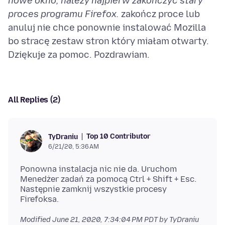
nowe okno, należy najpierw zakończyć stary
proces programu Firefox.
zakończ proce lub
anuluj nie chce ponownie instalować Mozilla
bo stracę zestaw stron który miałam otwarty.
All Replies (2)
Top 10 Contributor
TyDraniu
6/21/20, 5:36 AM
Ponowna instalacja nic nie da. Uruchom
Menedżer zadań za pomocą Ctrl + Shift + Esc.
Następnie zamknij wszystkie procesy
Modified
June 21, 2020, 7:34:04 PM PDT
by TyDraniu