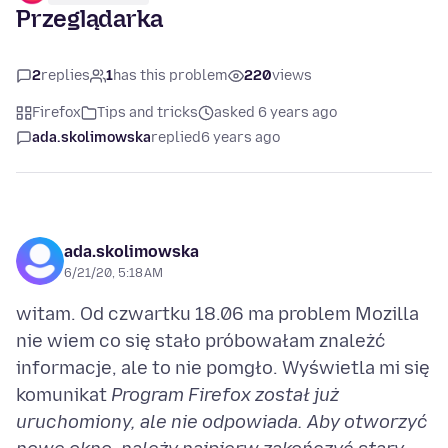
Przeglądarka
2
replies
1
has this problem
220
views
Firefox
Tips and tricks
asked 6 years ago
ada.skolimowska
replied
6 years ago
ada.skolimowska
6/21/20, 5:18 AM
witam. Od czwartku 18.06 ma problem Mozilla
nie wiem co się stało próbowałam znależć
informacje, ale to nie pomgło. Wyświetla mi się
komunikat
Program Firefox został już
uruchomiony, ale nie odpowiada. Aby otworzyć