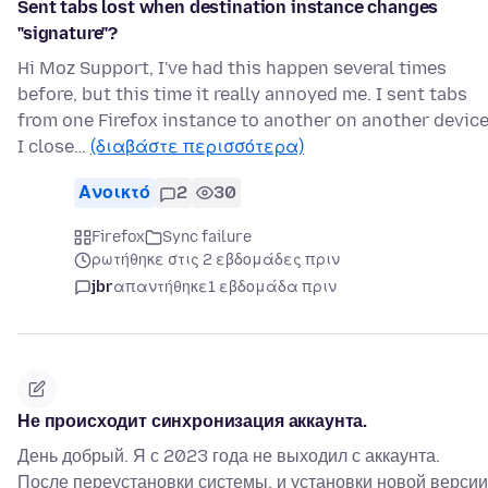
Sent tabs lost when destination instance changes
"signature"?
Hi Moz Support, I've had this happen several times
before, but this time it really annoyed me. I sent tabs
from one Firefox instance to another on another device
I close…
(διαβάστε περισσότερα)
Ανοικτό
2
30
Firefox
Sync failure
ρωτήθηκε στις 2 εβδομάδες πριν
jbr
απαντήθηκε
1 εβδομάδα πριν
Не происходит синхронизация аккаунта.
День добрый. Я с 2023 года не выходил с аккаунта.
После переустановки системы, и установки новой версии