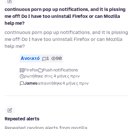
continuous porn pop up notifications, and it is pissing
me off! Do I have too uninstall Firefox or can Mozilla
help me?
continuous porn pop up notifications, and it is pissing
me off! Do I have too uninstall Firefox or can Mozilla
help me?
Ανοικτό
1
90
Firefox
Push notifications
ρωτήθηκε στις 4 μήνες πριν
James
απαντήθηκε
4 μήνες πριν
Repeated alerts
Repeated random alerts from mozilla