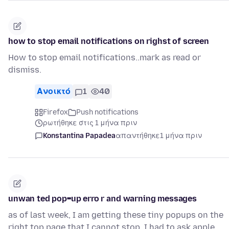
how to stop email notifications on righst of screen
How to stop email notifications..mark as read or
dismiss.
Ανοικτό
1
40
Firefox
Push notifications
ρωτήθηκε στις 1 μήνα πριν
Konstantina Papadea
απαντήθηκε
1 μήνα πριν
unwan ted pop=up erro r and warning messages
as of last week, I am getting these tiny popups on the
right top page that I cannot stop. I had to ask apple