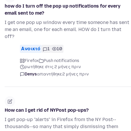
how do I turn off the pop up notifications for every
email sent to me?
I get one pop up window every time someone has sent
me an email, one for each email. HOW do I turn that
off?
Ανοικτό
1
10
Firefox
Push notifications
ρωτήθηκε στις 2 μήνες πριν
Denys
απαντήθηκε
2 μήνες πριν
How can I get rid of NYPost pop-ups?
I get pop-up "alerts" in Firefox from the NY Post--
thousands--so many that simply dismissing them