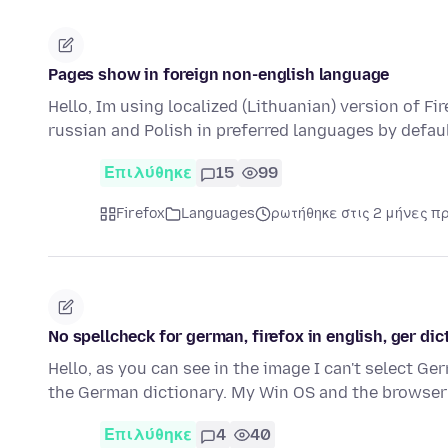
Pages show in foreign non-english language
Hello, Im using localized (Lithuanian) version of Fi
russian and Polish in preferred languages by defau
Επιλύθηκε
15
99
Firefox
Languages
ρωτήθηκε στις 2 μήνες π
No spellcheck for german, firefox in english, ger d
Hello, as you can see in the image I can't select G
the German dictionary. My Win OS and the browse
Επιλύθηκε
4
40