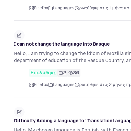
Firefox
Languages
ρωτήθηκε στις 1 μήνα πρι
I can not change the language into Basque
Hello, I am trying to change the idiom of Mozilla si
department of education of the Basque Country, an
Επιλύθηκε
2
30
Firefox
Languages
ρωτήθηκε στις 2 μήνες π
Difficulty Adding a language to ' TranslationLanguag
Hello, My chosen language is English, with French 