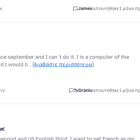
ν
James
απαντήθηκε
1 μήνα π
nce september and I can´t do it. I is a computer of the
d I would li…
(διαβάστε περισσότερα)
ριν
TyDraniu
απαντήθηκε
1 μήνα π
e'.
second and US English third. I want to set French as my