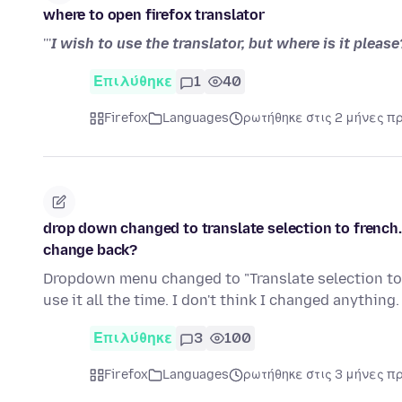
where to open firefox translator
'''
I wish to use the translator, but where is it please
Επιλύθηκε
1
40
Firefox
Languages
ρωτήθηκε στις 2 μήνες π
drop down changed to translate selection to french.
change back?
Dropdown menu changed to "Translate selection to F
use it all the time. I don't think I changed anythin
Επιλύθηκε
3
100
Firefox
Languages
ρωτήθηκε στις 3 μήνες π