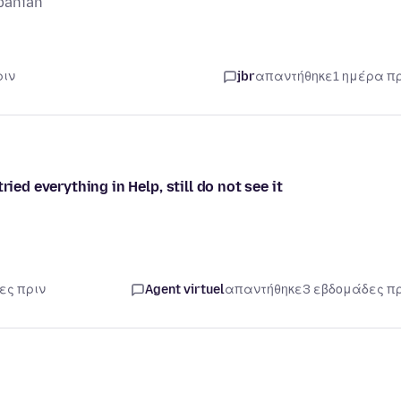
banian
ριν
jbr
απαντήθηκε
1 ημέρα π
ied everything in Help, still do not see it
ες πριν
Agent virtuel
απαντήθηκε
3 εβδομάδες π