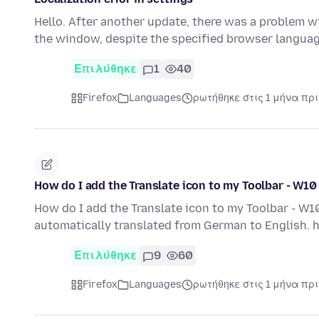
Hello. After another update, there was a problem w
the window, despite the specified browser languag
Επιλύθηκε
1
40
Firefox
Languages
ρωτήθηκε στις 1 μήνα πρι
How do I add the Translate icon to my Toolbar - W10
How do I add the Translate icon to my Toolbar - W10
automatically translated from German to English
Επιλύθηκε
9
60
Firefox
Languages
ρωτήθηκε στις 1 μήνα πρι