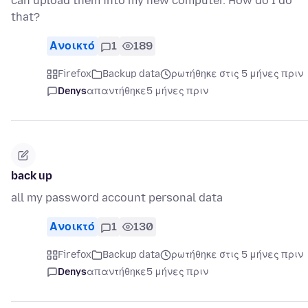
can upload them into my new computer. How do I do
that?
Ανοικτό
1
189
Firefox
Backup data
ρωτήθηκε στις 5 μήνες πριν
Denys
απαντήθηκε
5 μήνες πριν
back up
all my password account personal data
Ανοικτό
1
130
Firefox
Backup data
ρωτήθηκε στις 5 μήνες πριν
Denys
απαντήθηκε
5 μήνες πριν