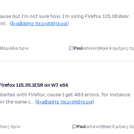
cause but I'm not sure how. I'm using Firefox 115.38.0esr.
 int…
(διαβάστε περισσότερα)
εβδομάδα πριν
Paul
απαντήθηκε
4 ημέρες π
Firefox 115.35.1ESR on W7 x64
sites with Firefox, cause I get 403 errors, for instance
 on the same c…
(διαβάστε περισσότερα)
μήνες πριν
Paul
απαντήθηκε
3 μήνες π