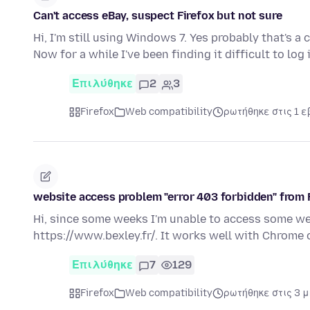
Can't access eBay, suspect Firefox but not sure
Hi, I'm still using Windows 7. Yes probably that's a 
Now for a while I've been finding it difficult to log
Επιλύθηκε
2
3
Firefox
Web compatibility
ρωτήθηκε στις 1 
website access problem "error 403 forbidden" from 
Hi, since some weeks I'm unable to access some web
https://www.bexley.fr/. It works well with Chrome
Επιλύθηκε
7
129
Firefox
Web compatibility
ρωτήθηκε στις 3 