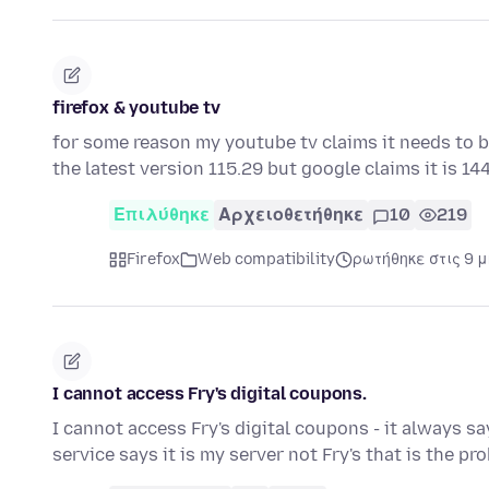
firefox & youtube tv
for some reason my youtube tv claims it needs to b
the latest version 115.29 but google claims it is 1
Επιλύθηκε
Αρχειοθετήθηκε
10
219
Firefox
Web compatibility
ρωτήθηκε στις 9 
I cannot access Fry's digital coupons.
I cannot access Fry's digital coupons - it always sa
service says it is my server not Fry's that is the p