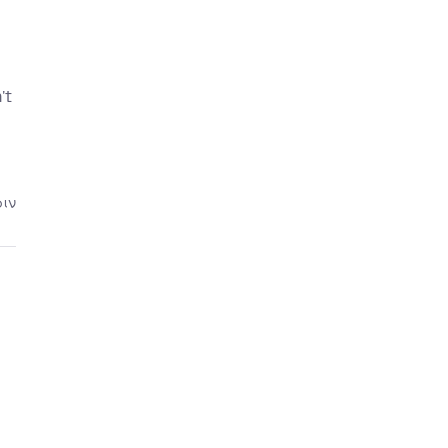
't
ριν