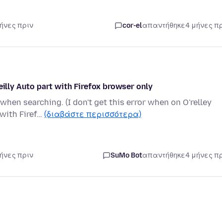
μήνες πριν
cor-el
απαντήθηκε
4 μήνες π
eilly Auto part with Firefox browser only
 when searching. (I don't get this error when on O'relley
with Firef…
(διαβάστε περισσότερα)
μήνες πριν
SuMo Bot
απαντήθηκε
4 μήνες π