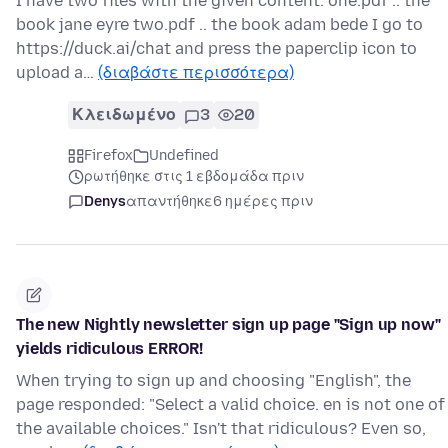
I have two files with the given content: one.pdf .. the
book jane eyre two.pdf .. the book adam bede I go to
https://duck.ai/chat and press the paperclip icon to
upload a…
(διαβάστε περισσότερα)
Κλειδωμένο
3
20
Firefox
Undefined
ρωτήθηκε στις 1 εβδομάδα πριν
Denys
απαντήθηκε
6 ημέρες πριν
The new Nightly newsletter sign up page "Sign up now"
yields ridiculous ERROR!
When trying to sign up and choosing "English", the
page responded: "Select a valid choice. en is not one of
the available choices." Isn't that ridiculous? Even so,