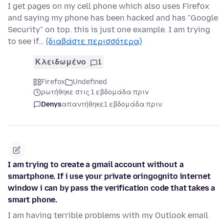
I get pages on my cell phone which also uses Firefox
and saying my phone has been hacked and has "Google
Security" on top. this is just one example. I am trying
to see if…
(διαβάστε περισσότερα)
Κλειδωμένο
1
Firefox
Undefined
ρωτήθηκε στις 1 εβδομάδα πριν
Denys
απαντήθηκε
1 εβδομάδα πριν
I am trying to create a gmail account without a
smartphone. If i use your private oringognito internet
window i can by pass the verification code that takes a
smart phone.
I am having terrible problems with my Outlook email