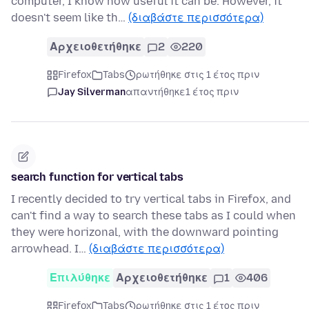
computer, I know how useful it can be. However, it
doesn't seem like th…
(διαβάστε περισσότερα)
Αρχειοθετήθηκε
2
220
Firefox
Tabs
ρωτήθηκε στις 1 έτος πριν
Jay Silverman
απαντήθηκε
1 έτος πριν
search function for vertical tabs
I recently decided to try vertical tabs in Firefox, and
can't find a way to search these tabs as I could when
they were horizonal, with the downward pointing
arrowhead. I…
(διαβάστε περισσότερα)
Επιλύθηκε
Αρχειοθετήθηκε
1
406
Firefox
Tabs
ρωτήθηκε στις 1 έτος πριν