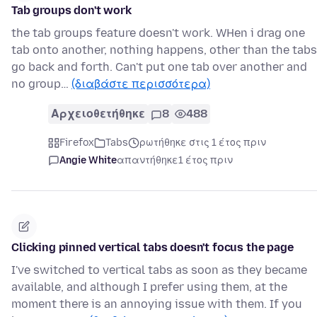
Tab groups don't work
the tab groups feature doesn't work. WHen i drag one
tab onto another, nothing happens, other than the tabs
go back and forth. Can't put one tab over another and
no group…
(διαβάστε περισσότερα)
Αρχειοθετήθηκε
8
488
Firefox
Tabs
ρωτήθηκε στις 1 έτος πριν
Angie White
απαντήθηκε
1 έτος πριν
Clicking pinned vertical tabs doesn't focus the page
I've switched to vertical tabs as soon as they became
available, and although I prefer using them, at the
moment there is an annoying issue with them. If you