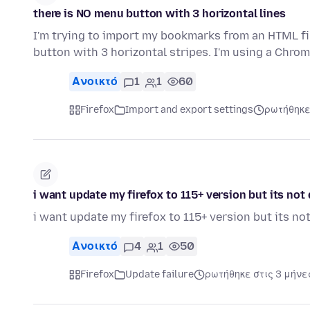
there is NO menu button with 3 horizontal lines
I'm trying to import my bookmarks from an HTML fil
button with 3 horizontal stripes. I'm using a Chr
Ανοικτό
1
1
60
Firefox
Import and export settings
ρωτήθηκε
i want update my firefox to 115+ version but its no
i want update my firefox to 115+ version but its n
Ανοικτό
4
1
50
Firefox
Update failure
ρωτήθηκε στις 3 μήνε