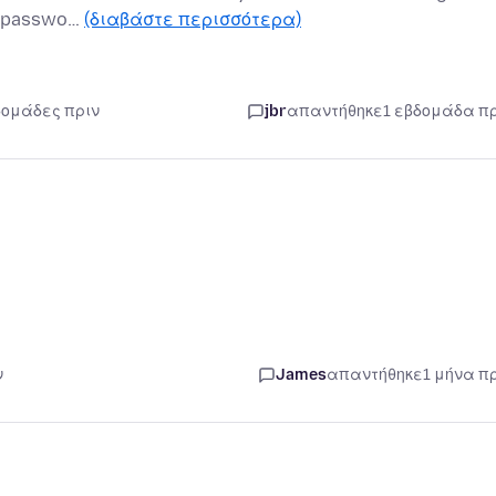
in passwo…
(διαβάστε περισσότερα)
δομάδες πριν
jbr
απαντήθηκε
1 εβδομάδα π
ν
James
απαντήθηκε
1 μήνα π