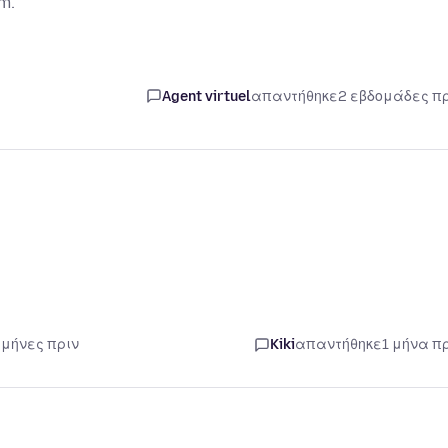
em.
Agent virtuel
απαντήθηκε
2 εβδομάδες π
 μήνες πριν
Kiki
απαντήθηκε
1 μήνα π