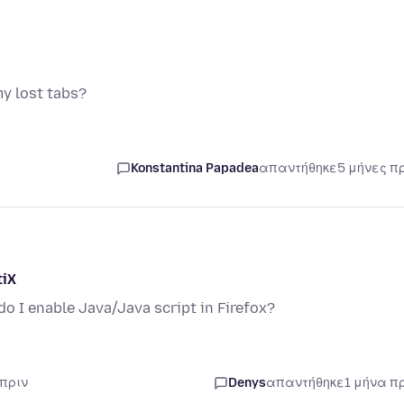
my lost tabs?
Konstantina Papadea
απαντήθηκε
5 μήνες π
tiX
o I enable Java/Java script in Firefox?
 πριν
Denys
απαντήθηκε
1 μήνα π