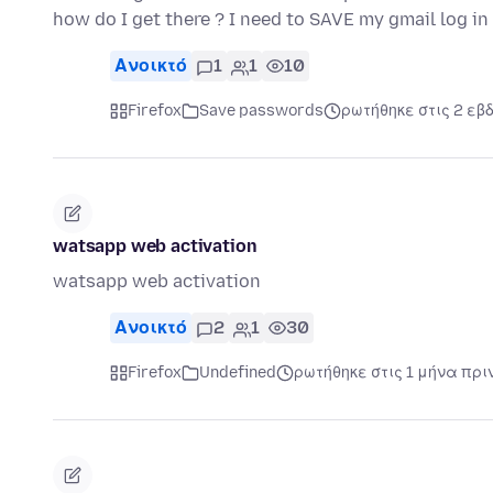
how do I get there ? I need to SAVE my gmail log 
Ανοικτό
1
1
10
Firefox
Save passwords
ρωτήθηκε στις 2 εβ
watsapp web activation
watsapp web activation
Ανοικτό
2
1
30
Firefox
Undefined
ρωτήθηκε στις 1 μήνα πρι