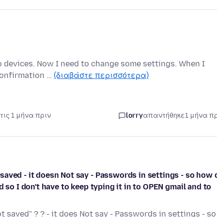
two devices. Now I need to change some settings. When I
confirmation …
(διαβάστε περισσότερα)
τις 1 μήνα πριν
lorry
απαντήθηκε
1 μήνα π
aved - it doesn Not say - Passwords in settings - so how 
 so I don't have to keep typing it in to OPEN gmail and to
saved" ? ? - it does Not say - Passwords in settings - so