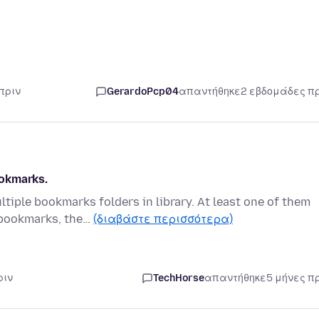
πριν
GerardoPcp04
απαντήθηκε
2 εβδομάδες π
ookmarks.
tiple bookmarks folders in library. At least one of them
 bookmarks, the…
(διαβάστε περισσότερα)
ριν
TechHorse
απαντήθηκε
5 μήνες π