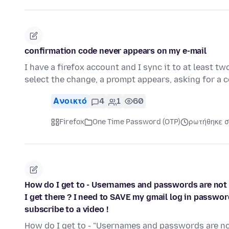
confirmation code never appears on my e-mail
I have a firefox account and I sync it to at least 
select the change, a prompt appears, asking for a 
Ανοικτό
4
1
60
Firefox
One Time Password (OTP)
ρωτήθηκε σ
How do I get to - Usernames and passwords are not s
I get there ? I need to SAVE my gmail log in password
subscribe to a video !
How do I get to - "Usernames and passwords are not 