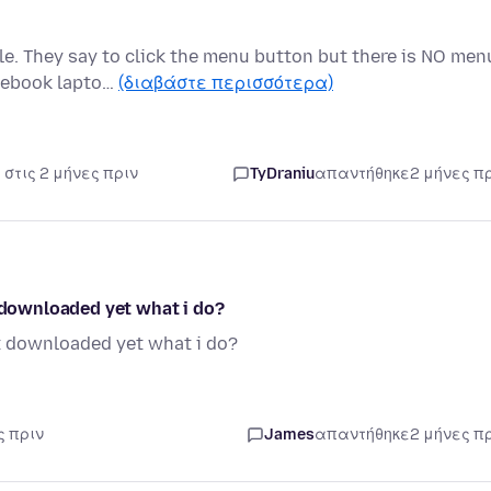
e. They say to click the menu button but there is NO men
omebook lapto…
(διαβάστε περισσότερα)
 στις 2 μήνες πριν
TyDraniu
απαντήθηκε
2 μήνες π
t downloaded yet what i do?
ot downloaded yet what i do?
ς πριν
James
απαντήθηκε
2 μήνες π