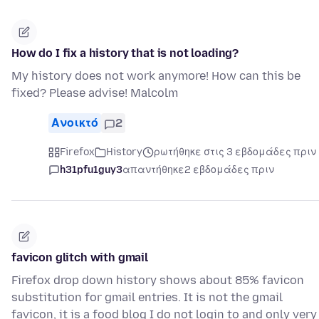
How do I fix a history that is not loading?
My history does not work anymore! How can this be
fixed? Please advise! Malcolm
Ανοικτό
2
Firefox
History
ρωτήθηκε στις 3 εβδομάδες πριν
h31pfu1guy3
απαντήθηκε
2 εβδομάδες πριν
favicon glitch with gmail
Firefox drop down history shows about 85% favicon
substitution for gmail entries. It is not the gmail
favicon, it is a food blog I do not login to and only very