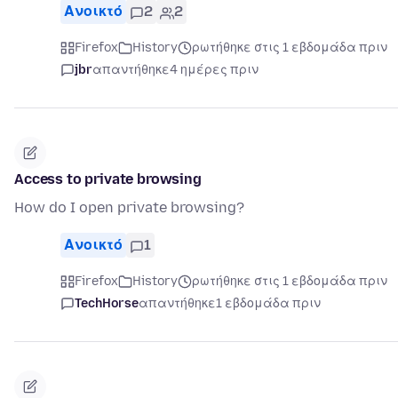
Ανοικτό
2
2
Firefox
History
ρωτήθηκε στις 1 εβδομάδα πριν
jbr
απαντήθηκε
4 ημέρες πριν
Access to private browsing
How do I open private browsing?
Ανοικτό
1
Firefox
History
ρωτήθηκε στις 1 εβδομάδα πριν
TechHorse
απαντήθηκε
1 εβδομάδα πριν