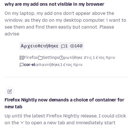
why are my add ons not visible in my browser
On my laptop, my add ons don't appear above the
window, as they do on my desktop computer. i want to
see them and find them easily but cannot. Please
advise
Αρχειοθετήθηκε
1
140
Firefox
Settings
ρωτήθηκε στις 1 έτος πριν
cor-el
απαντήθηκε
1 έτος πριν
Firefox Nightly now demands a choice of container for
new tab
Up until the latest Firefox Nightly release, I could click
on the '+' to open a new tab and immediately start