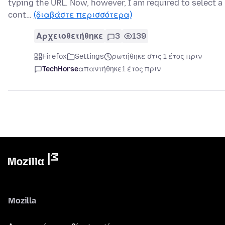
typing the URL. Now, however, I am required to select a
cont…
(διαβάστε περισσότερα)
Αρχειοθετήθηκε
3
139
Firefox
Settings
ρωτήθηκε στις 1 έτος πριν
TechHorse
απαντήθηκε
1 έτος πριν
Mozilla