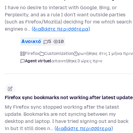
I have no desire to interact with Google, Bing, or
Perplexity, and as a rule I don't want outside parties
(such as Firefox/Mozilla) deciding for me which search
engines o…
(διαβάστε περισσότερα)
Ανοικτό
5
10
Firefox
Customization
ρωτήθηκε στις 1 μήνα πριν
Agent virtuel
απαντήθηκε
3 ώρες πριν
Firefox sync bookmarks not working after latest update
My Firefox sync stopped working after the latest
update. Bookmarks are not syncing between my
desktop and laptop. I have tried signing out and back
in but it still does n…
(διαβάστε περισσότερα)