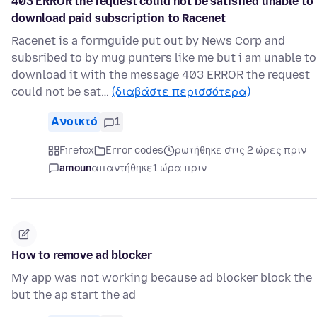
403 ERROR the request could not be satisfied unable to
download paid subscription to Racenet
Racenet is a formguide put out by News Corp and
subsribed to by mug punters like me but i am unable to
download it with the message 403 ERROR the request
could not be sat…
(διαβάστε περισσότερα)
Ανοικτό
1
Firefox
Error codes
ρωτήθηκε στις 2 ώρες πριν
amoun
απαντήθηκε
1 ώρα πριν
How to remove ad blocker
My app was not working because ad blocker block the
but the ap start the ad