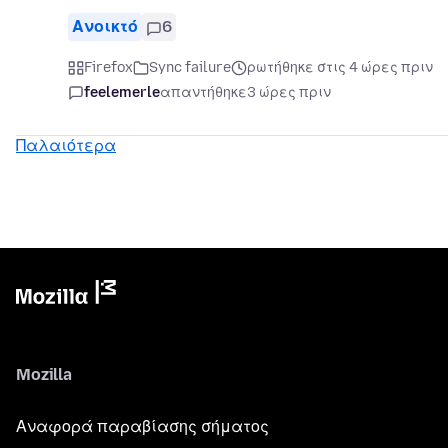
Ανοικτό
6
Firefox
Sync failure
ρωτήθηκε στις 4 ώρες πριν
feelemerle
απαντήθηκε
3 ώρες πριν
Παλαιότερα
Mozilla
Αναφορά παραβίασης σήματος