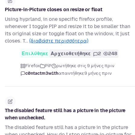
Picture-in-Picture closes on resize or float
Using hyprland, in one specific firefox profile,
whenever I toggle PIP and resize it to be smaller than
its original size or toggle float on the window, it just
closes. T…
(διαβάστε περισσότερα)
Επιλύθηκε
Αρχειοθετήθηκε
2
248
Firefox
PiP
ρωτήθηκε στις 9 μήνες πριν
c0ntactm3w1th
απαντήθηκε
9 μήνες πριν
The disabled feature still has a picture in the picture
when unchecked.
The disabled feature still has a picture in the picture
when unchecked. How do I stop picture-in-picture for