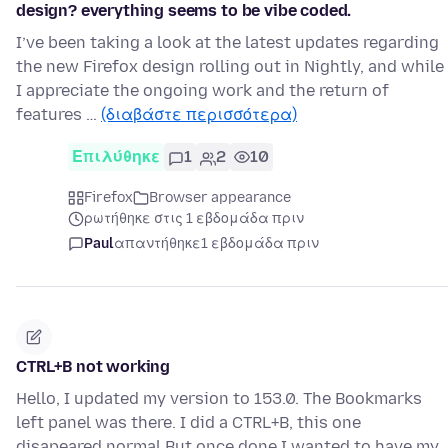
design? everything seems to be vibe coded.
I’ve been taking a look at the latest updates regarding
the new Firefox design rolling out in Nightly, and while
I appreciate the ongoing work and the return of
features …
(διαβάστε περισσότερα)
Επιλύθηκε
1
2
10
Firefox
Browser appearance
ρωτήθηκε στις 1 εβδομάδα πριν
Paul
απαντήθηκε
1 εβδομάδα πριν
CTRL+B not working
Hello, I updated my version to 153.0. The Bookmarks
left panel was there. I did a CTRL+B, this one
disapeared normal But once done I wanted to have my