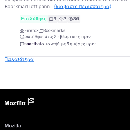
Boorkmarl left pann…
(διαβάστε περισσότερα)
Επιλύθηκε
3
2
30
Firefox
Bookmarks
ρωτήθηκε στις 2 εβδομάδες πριν
saarthal
απαντήθηκε
5 ημέρες πριν
Παλαιότερα
Mozilla