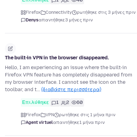
Firefox
Connectivity
ρωτήθηκε στις 3 μήνες πριν
Denys
απαντήθηκε
3 μήνες πριν
The built-in VPN in the browser disappeared.
Hello, I am experiencing an issue where the built-in
Firefox VPN feature has completely disappeared from
my browser interface. I cannot see the icon on the
toolbar, and t…
(διαβάστε περισσότερα)
Επιλύθηκε
1
2
60
Firefox
VPN
ρωτήθηκε στις 1 μήνα πριν
Agent virtuel
απαντήθηκε
1 μήνα πριν