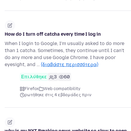
How do I turn off catcha every time I log in
When I login to Google, I'm usually asked to do more
than 1 catcha. Sometimes, they continue until I can't
do any more and use Google Chrome. I have poor
eyesight, and …
(διαβάστε περισσότερα)
Επιλύθηκε
3
60
Firefox
Web compatibility
ρωτήθηκε στις 4 εβδομάδες πριν
why is my NYT Breaking news website so slow to open