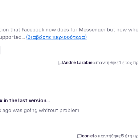
ryption that Facebook now does for Messenger but now wh
t supported…
(διαβάστε περισσότερα)
André Larabie
απαντήθηκε
1 έτος π
in the last version...
s ago was going whitout problem
cor-el
απαντήθηκε
5 έτη π