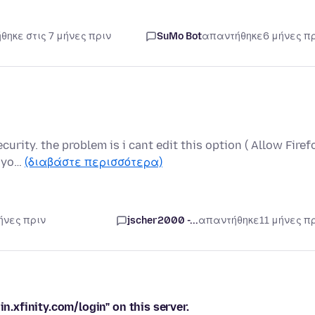
θηκε στις 7 μήνες πριν
SuMo Bot
απαντήθηκε
6 μήνες π
curity. the problem is i cant edit this option ( Allow Firef
s yo…
(διαβάστε περισσότερα)
ήνες πριν
jscher2000 -...
απαντήθηκε
11 μήνες π
in.xfinity.com/login" on this server.