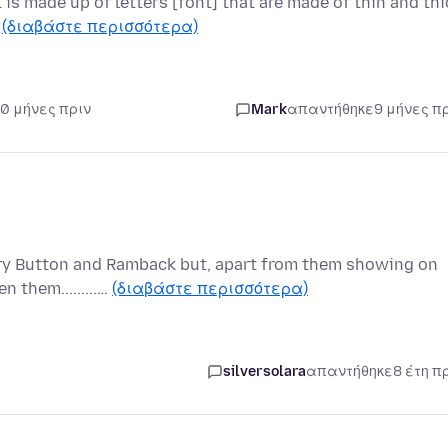
t is made up of letters [font] that are made of thin and thi
…
(διαβάστε περισσότερα)
10 μήνες πριν
Mark
απαντήθηκε
9 μήνες π
ory Button and Ramback but, apart from them showing on
 them.........…
(διαβάστε περισσότερα)
silversolara
απαντήθηκε
8 έτη π