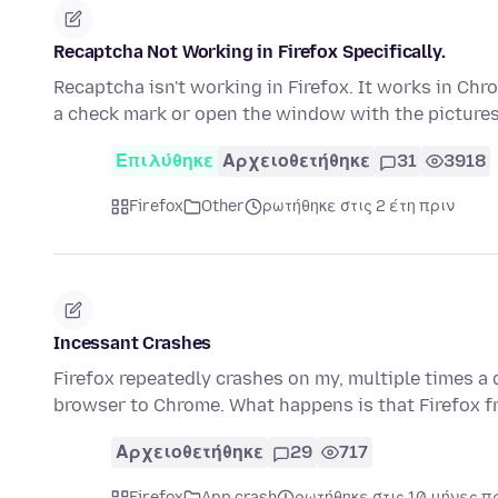
Recaptcha Not Working in Firefox Specifically.
Recaptcha isn't working in Firefox. It works in Chro
a check mark or open the window with the picture
Επιλύθηκε
Αρχειοθετήθηκε
31
3918
Firefox
Other
ρωτήθηκε στις 2 έτη πριν
Incessant Crashes
Firefox repeatedly crashes on my, multiple times a d
browser to Chrome. What happens is that Firefox fr
Αρχειοθετήθηκε
29
717
Firefox
App crash
ρωτήθηκε στις 10 μήνες π