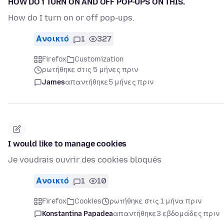
HOW DO i TURN ON AND OFF POP-UPS ON THIS.
How do I turn on or off pop-ups.
Ανοικτό
1
327
Firefox
Customization
ρωτήθηκε στις 5 μήνες πριν
James
απαντήθηκε
5 μήνες πριν
I would like to manage cookies
Je voudrais ouvrir des cookies bloqués
Ανοικτό
1
10
Firefox
Cookies
ρωτήθηκε στις 1 μήνα πριν
Konstantina Papadea
απαντήθηκε
3 εβδομάδες πριν