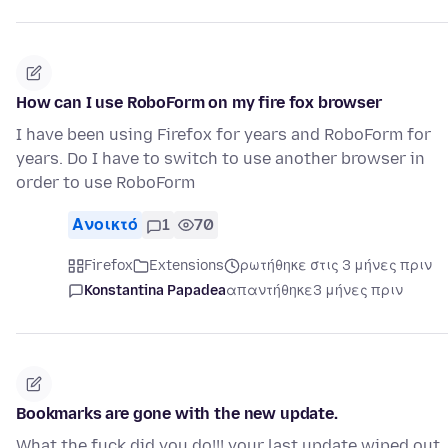
How can I use RoboForm on my fire fox browser
I have been using Firefox for years and RoboForm for
years. Do I have to switch to use another browser in
order to use RoboForm
Ανοικτό
1
70
Firefox
Extensions
ρωτήθηκε στις 3 μήνες πριν
Konstantina Papadea
απαντήθηκε
3 μήνες πριν
Bookmarks are gone with the new update.
What the fuck did you do!!! your last update wiped out