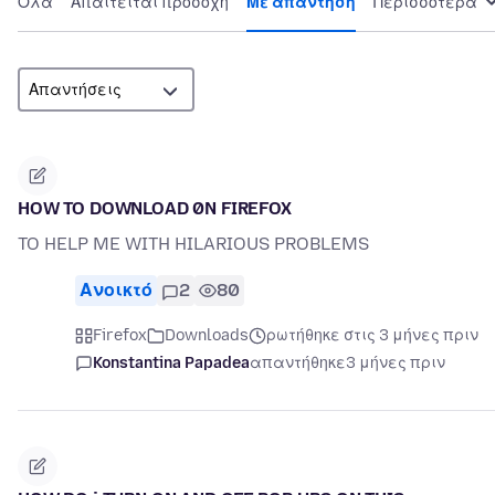
Όλα
Απαιτείται προσοχή
Με απάντηση
Περισσότερα
HOW TO DOWNLOAD 0N FIREFOX
TO HELP ME WITH HILARIOUS PROBLEMS
Ανοικτό
2
80
Firefox
Downloads
ρωτήθηκε στις 3 μήνες πριν
Konstantina Papadea
απαντήθηκε
3 μήνες πριν