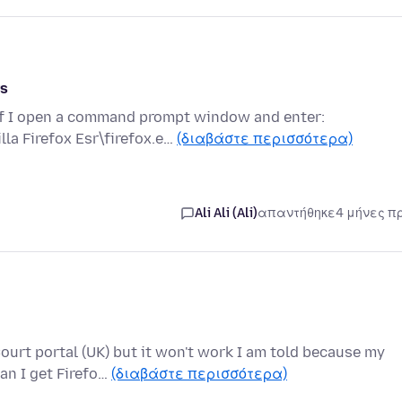
rs
 if I open a command prompt window and enter:
la Firefox Esr\firefox.e…
(διαβάστε περισσότερα)
Ali Ali (Ali)
απαντήθηκε
4 μήνες π
urt portal (UK) but it won't work I am told because my
an I get Firefo…
(διαβάστε περισσότερα)