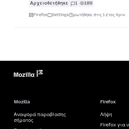
Αρχειοθετήθηκε
1
189
Firefox
Settings
ρωτήθηκε στις 1 έτος πριν
Mozilla
Firefox
Αναφορά παραβίασης
Λήψη
σήματος
Firefox για