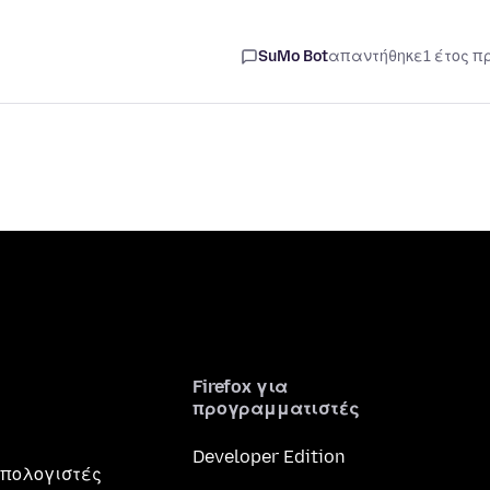
SuMo Bot
απαντήθηκε
1 έτος π
Firefox για
προγραμματιστές
Developer Edition
 υπολογιστές