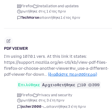
Firefox
Installation and updates
ρωτήθηκε στις 1 έτος πριν
TechHorse
απαντήθηκε
1 έτος πριν
PDF VIEWER
I'm using 107.0.1 vers. At this link it states:
https://support.mozilla.org/en-US/kb/view-pdf-files-
firefox-or-choose-another-viewer#w_use-a-different-
pdf-viewer-for-down…
(διαβάστε περισσότερα)
Επιλύθηκε
Αρχειοθετήθηκε
10
399
Firefox
Privacy and security
ρωτήθηκε στις 3 έτη πριν
jscher2000 -...
απαντήθηκε
3 έτη πριν