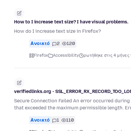
How to I increase text size? I have visual problems.
How do I increase text size in Firefox?
Ανοικτό
2
120
Firefox
Accessibility
ρωτήθηκε στις 4 μήνες
verifiedlinks.org - SSL_ERROR_RX_RECORD_TOO_L
Secure Connection Failed An error occurred during 
that exceeded the maximum permissible length. Er
Ανοικτό
1
110