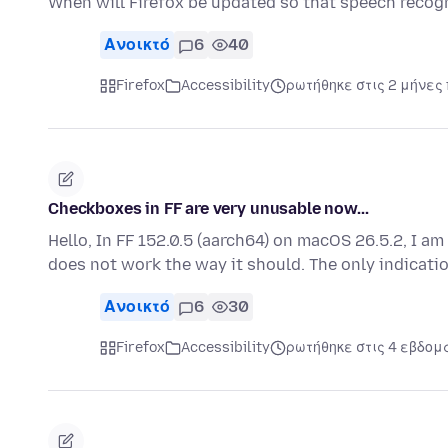
When will Firefox be updated so that speech recogn
Ανοικτό
6
40
Firefox
Accessibility
ρωτήθηκε στις 2 μήνες
Checkboxes in FF are very unusable now...
Hello, In FF 152.0.5 (aarch64) on macOS 26.5.2, I a
does not work the way it should. The only indicati
Ανοικτό
6
30
Firefox
Accessibility
ρωτήθηκε στις 4 εβδομ