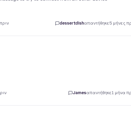
 πριν
dessertdish
απαντήθηκε
5 μήνες π
ριν
James
απαντήθηκε
1 μήνα π