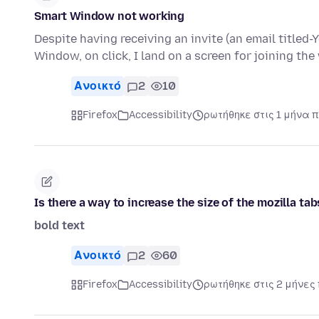
Smart Window not working
Despite having receiving an invite (an email titled
Window, on click, I land on a screen for joining the
Ανοικτό
2
10
Firefox
Accessibility
ρωτήθηκε στις 1 μήνα π
Is there a way to increase the size of the mozilla ta
bold text
Ανοικτό
2
60
Firefox
Accessibility
ρωτήθηκε στις 2 μήνες