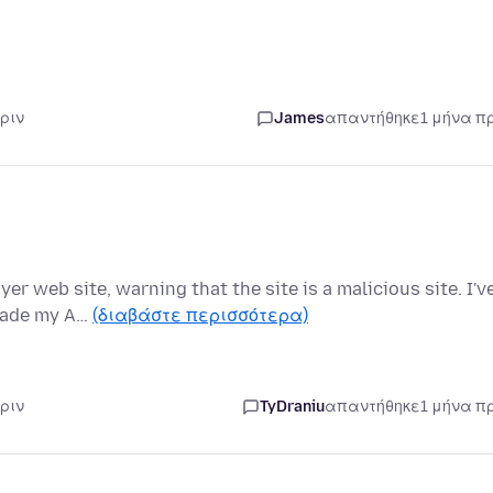
ριν
James
απαντήθηκε
1 μήνα π
r web site, warning that the site is a malicious site. I'v
grade my A…
(διαβάστε περισσότερα)
ριν
TyDraniu
απαντήθηκε
1 μήνα π