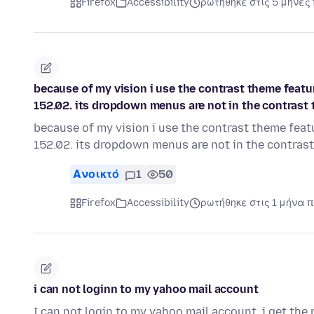
Firefox
Accessibility
ρωτήθηκε στις 5 μήνες
because of my vision i use the contrast theme featur
152.02. its dropdown menus are not in the contrast th
because of my vision i use the contrast theme featu
152.02. its dropdown menus are not in the contras
Ανοικτό
1
50
Firefox
Accessibility
ρωτήθηκε στις 1 μήνα π
i can not loginn to my yahoo mail account
I can not login to my yahoo mail account. i get the