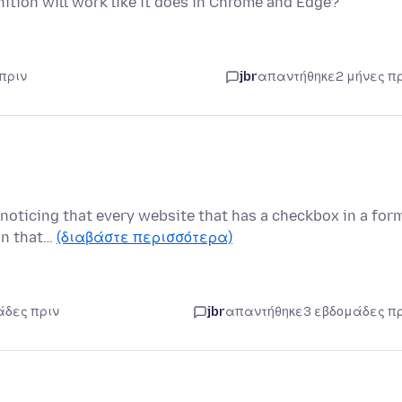
ition will work like it does in Chrome and Edge?
 πριν
jbr
απαντήθηκε
2 μήνες π
m noticing that every website that has a checkbox in a for
on that…
(διαβάστε περισσότερα)
άδες πριν
jbr
απαντήθηκε
3 εβδομάδες π