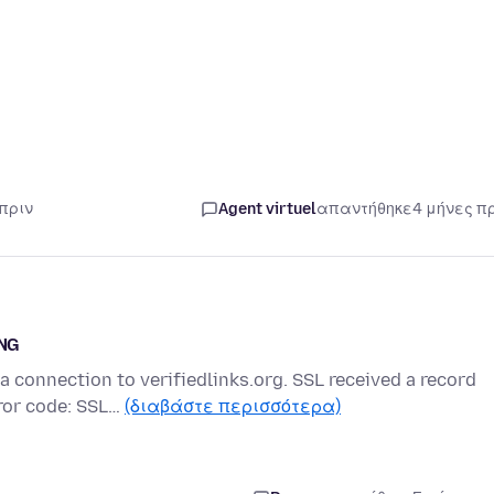
 πριν
Agent virtuel
απαντήθηκε
4 μήνες π
ONG
a connection to verifiedlinks.org. SSL received a record
ror code: SSL…
(διαβάστε περισσότερα)