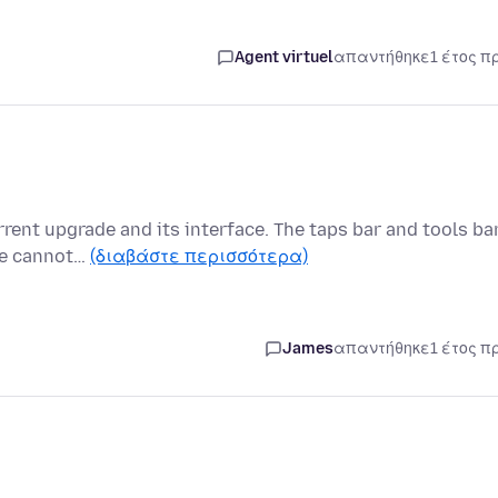
Agent virtuel
απαντήθηκε
1 έτος π
rrent upgrade and its interface. The taps bar and tools ba
he cannot…
(διαβάστε περισσότερα)
James
απαντήθηκε
1 έτος π