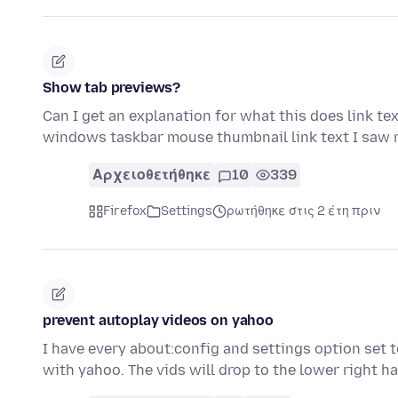
Show tab previews?
Can I get an explanation for what this does link te
windows taskbar mouse thumbnail link text I saw
Αρχειοθετήθηκε
10
339
Firefox
Settings
ρωτήθηκε στις 2 έτη πριν
prevent autoplay videos on yahoo
I have every about:config and settings option set
with yahoo. The vids will drop to the lower right 