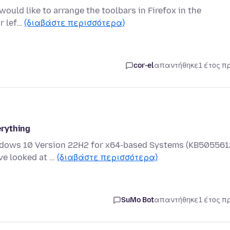
I would like to arrange the toolbars in Firefox in the
ar lef…
(διαβάστε περισσότερα)
cor-el
απαντήθηκε
1 έτος π
erything
ndows 10 Version 22H2 for x64-based Systems (KB505561
ave looked at …
(διαβάστε περισσότερα)
SuMo Bot
απαντήθηκε
1 έτος π