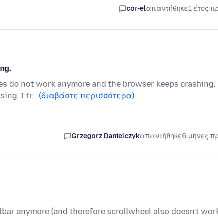
cor-el
απαντήθηκε
1 έτος π
ing.
ites do not work anymore and the browser keeps crashing.
sing. I tr…
(διαβάστε περισσότερα)
Grzegorz Danielczyk
απαντήθηκε
6 μήνες π
lbar anymore (and therefore scrollwheel also doesn't work