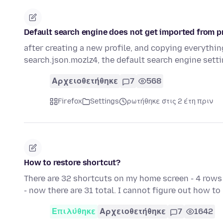
Default search engine does not get imported from pr
after creating a new profile, and copying everything
search.json.mozlz4, the default search engine sett
Αρχειοθετήθηκε
7
568
Firefox
Settings
ρωτήθηκε στις 2 έτη πριν
How to restore shortcut?
There are 32 shortcuts on my home screen - 4 rows 
- now there are 31 total. I cannot figure out how t
Επιλύθηκε
Αρχειοθετήθηκε
7
1642