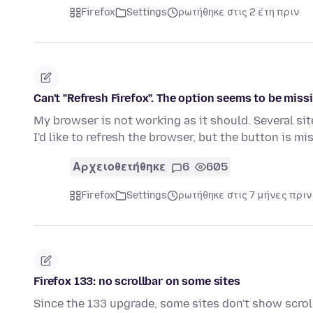
Firefox
Settings
ρωτήθηκε στις 2 έτη πριν
Can't "Refresh Firefox". The option seems to be miss
My browser is not working as it should. Several s
I'd like to refresh the browser, but the button is mis
Αρχειοθετήθηκε
6
605
Firefox
Settings
ρωτήθηκε στις 7 μήνες πριν
Firefox 133: no scrollbar on some sites
Since the 133 upgrade, some sites don't show scrol