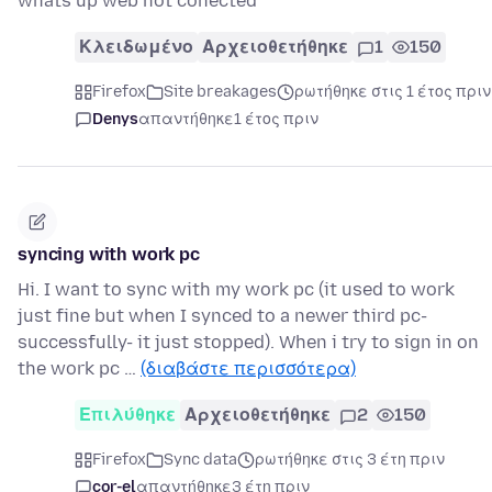
whats up web not conected
Κλειδωμένο
Αρχειοθετήθηκε
1
150
Firefox
Site breakages
ρωτήθηκε στις 1 έτος πριν
Denys
απαντήθηκε
1 έτος πριν
syncing with work pc
Hi. I want to sync with my work pc (it used to work
just fine but when I synced to a newer third pc-
successfully- it just stopped). When i try to sign in on
the work pc …
(διαβάστε περισσότερα)
Επιλύθηκε
Αρχειοθετήθηκε
2
150
Firefox
Sync data
ρωτήθηκε στις 3 έτη πριν
cor-el
απαντήθηκε
3 έτη πριν