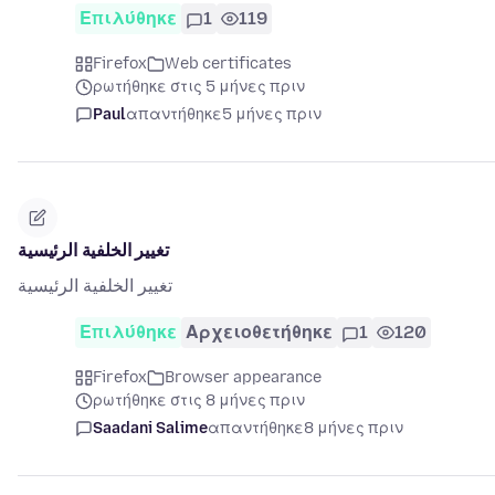
Επιλύθηκε
1
119
Firefox
Web certificates
ρωτήθηκε στις 5 μήνες πριν
Paul
απαντήθηκε
5 μήνες πριν
تغيير الخلفية الرئيسية
تغيير الخلفية الرئيسية
Επιλύθηκε
Αρχειοθετήθηκε
1
120
Firefox
Browser appearance
ρωτήθηκε στις 8 μήνες πριν
Saadani Salime
απαντήθηκε
8 μήνες πριν