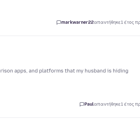
markwarner22
απαντήθηκε
1 έτος π
 prison apps, and platforms that my husband is hiding
Paul
απαντήθηκε
1 έτος π