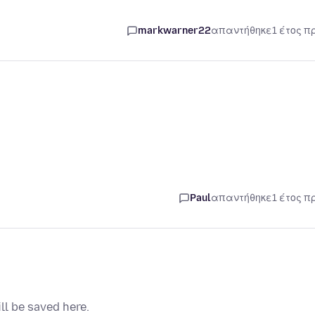
markwarner22
απαντήθηκε
1 έτος π
Paul
απαντήθηκε
1 έτος π
l be saved here.