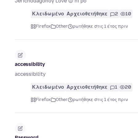
Jerichodagohoy Love 😍 hi po
Κλειδωμένο
Αρχειοθετήθηκε
2
10
Firefox
Other
ρωτήθηκε στις 1 έτος πριν
accessibility
accessibility
Κλειδωμένο
Αρχειοθετήθηκε
1
20
Firefox
Other
ρωτήθηκε στις 1 έτος πριν
Password