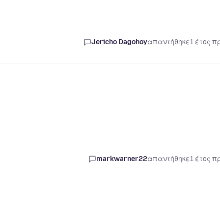
Jericho Dagohoy
απαντήθηκε
1 έτος π
markwarner22
απαντήθηκε
1 έτος π