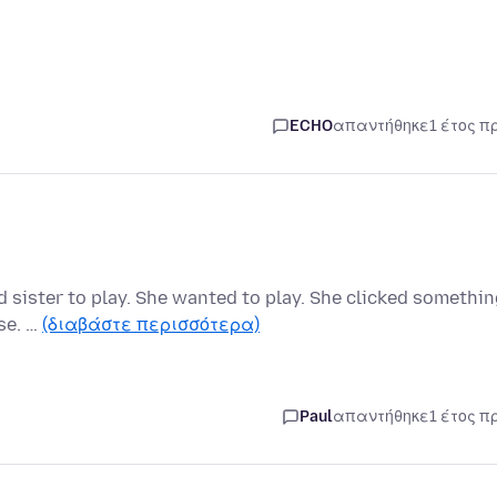
ECHO
απαντήθηκε
1 έτος π
ld sister to play. She wanted to play. She clicked somethi
ase. …
(διαβάστε περισσότερα)
Paul
απαντήθηκε
1 έτος π