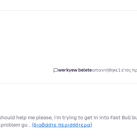
werkyew belete
απαντήθηκε
1 έτος π
uld help me please, i'm trying to get in into Fast Bull b
e problem gu…
(διαβάστε περισσότερα)