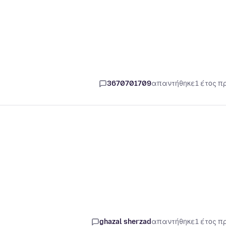
3670701709
απαντήθηκε
1 έτος π
ghazal sherzad
απαντήθηκε
1 έτος π