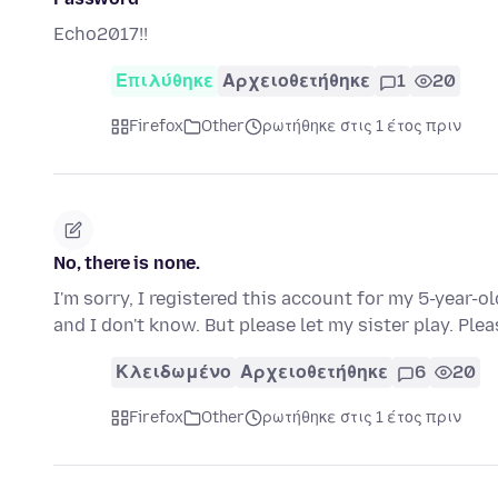
Echo2017!!
Επιλύθηκε
Αρχειοθετήθηκε
1
20
Firefox
Other
ρωτήθηκε στις 1 έτος πριν
No, there is none.
I'm sorry, I registered this account for my 5-year-o
and I don't know. But please let my sister play. Ple
Κλειδωμένο
Αρχειοθετήθηκε
6
20
Firefox
Other
ρωτήθηκε στις 1 έτος πριν